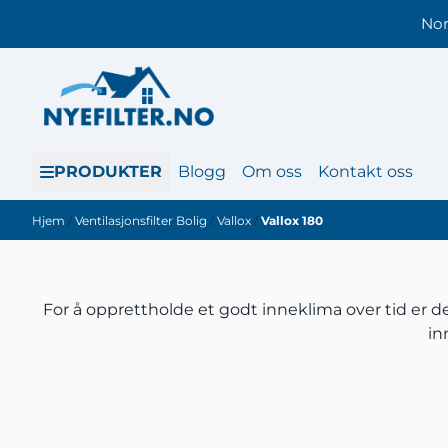
Hopp til innhold
Nor
PRODUKTER
Blogg
Om oss
Kontakt oss
Hjem
/
Ventilasjonsfilter Bolig
/
Vallox
/
Vallox 180
For å opprettholde et godt inneklima over tid er det
in