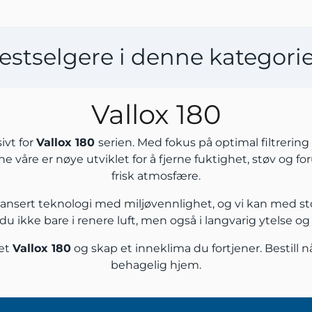
estselgere i denne kategori
Vallox 180
ivt for
Vallox 180
serien. Med fokus på optimal filtrering 
ene våre er nøye utviklet for å fjerne fuktighet, støv og f
frisk atmosfære.
avansert teknologi med miljøvennlighet, og vi kan med st
r du ikke bare i renere luft, men også i langvarig ytelse o
set
Vallox 180
og skap et inneklima du fortjener. Bestill n
behagelig hjem.