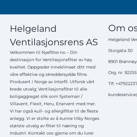
Om os
Helgeland
Ventilasjonsrens AS
Helgeland Ven
Storgata 30
Velkommen til Nyefilter.no – Din
destinasjon for Ventilasjonsfilter av høy
8901 Brønnø
kvalitet. Oppgrader inneklimaet ditt med
Org. nr. 9225
våre effektive og skreddersydde filtre.
Produsert i Norge av Interfil. Utforsk vårt
Tlf:
+4792223
brede utvalg; Ventilasjonsfilter til alle
kundeservice@
boligaggregat slik som Systemair /
Villavent, Flexit, Heru, Enervent med mer.
Vi har også kull- og allergifilter til de fleste
anlegg. Vi er stolte av å kunne tilby Norges
største utvalg av filter til næring og
Industri. Kontakt oss gjerne om du lurer