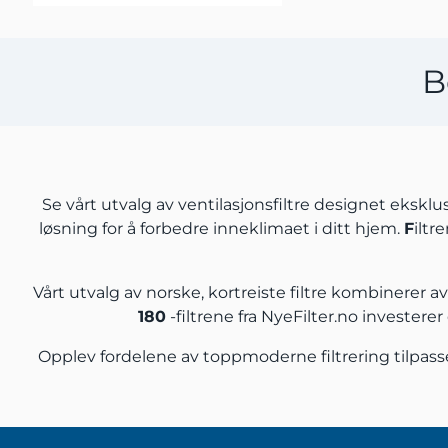
B
Se vårt utvalg av ventilasjonsfiltre designet eksklus
løsning for å forbedre inneklimaet i ditt hjem.
F
iltr
Vårt utvalg av norske, kortreiste filtre kombinerer 
180
-filtrene fra NyeFilter.no investere
Opplev fordelene av toppmoderne filtrering tilpas