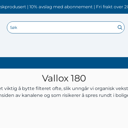
skprodusert | 10% avslag med abonnement | Fri frakt over 2
Vallox 180
 viktig å bytte filteret ofte, slik unngår vi organisk vek
nsiden av kanalene og som risikerer å spres rundt i bolig