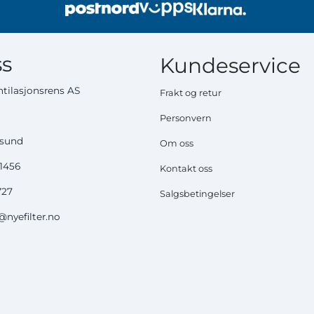
s
Kundeservice
tilasjonsrens AS
Frakt og retur
Personvern
ysund
Om oss
51456
Kontakt oss
727
Salgsbetingelser
nyefilter.no