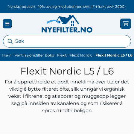
Hopp til innhold
Norskprodusert | 10% avslag med abonnement | Fri frakt over 2000,-
Hjem
/
Ventilasjonsfilter Bolig
/
Flexit
/
Flexit Nordic
/
Flexit Nordic L5 / L6
Flexit Nordic L5 / L6
For å opprettholde et godt inneklima over tid er det
viktig å bytte filteret ofte, slik unngår vi organisk
vekst i filtrene; og at sporer og muggsopp legger
seg på innsiden av kanalene og som risikerer å
spres rundt i boligen