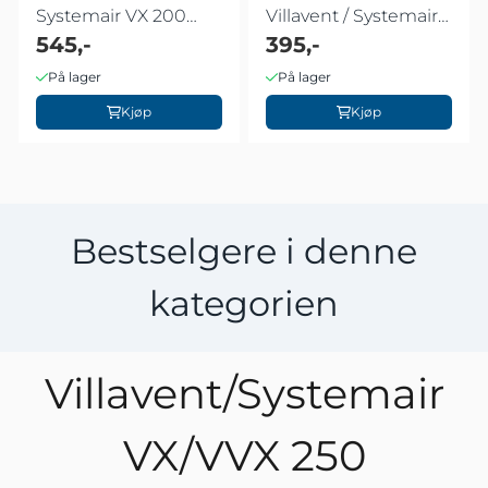
Systemair VX 200
Villavent / Systemair
VVX 250 ...
545,-
VVX og ...
395,-
På lager
På lager
Kjøp
Kjøp
Bestselgere i denne
kategorien
Villavent/Systemair
VX/VVX 250