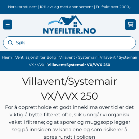
Hopp til innhold
Norskprodusert | 10% avslag med abonnement | Fri frakt over 2000,-
Hjem
/
Ventilasjonsfilter Bolig
/
Villavent / Systemair
/
Villavent / Systemair
VX / VVX
/
Villavent/Systemair VX/VVX 250
Villavent/Systemair
VX/VVX 250
For å opprettholde et godt inneklima over tid er det
viktig å bytte filteret ofte, slik unngår vi organisk
vekst i filtrene; og at sporer og muggsopp legger
seg på innsiden av kanalene og som risikerer å
spres rundt i boligen