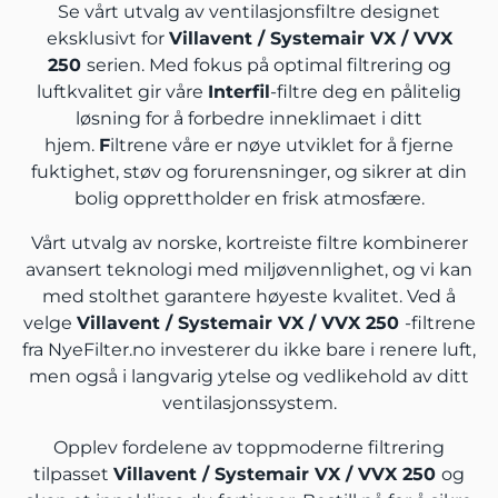
Se vårt utvalg av ventilasjonsfiltre designet
eksklusivt for
Villavent / Systemair VX / VVX
250
serien. Med fokus på optimal filtrering og
luftkvalitet gir våre
Interfil
-filtre deg en pålitelig
løsning for å forbedre inneklimaet i ditt
hjem.
F
iltrene våre er nøye utviklet for å fjerne
fuktighet, støv og forurensninger, og sikrer at din
bolig opprettholder en frisk atmosfære.
Vårt utvalg av norske, kortreiste filtre kombinerer
avansert teknologi med miljøvennlighet, og vi kan
med stolthet garantere høyeste kvalitet. Ved å
velge
Villavent / Systemair VX / VVX 250
-filtrene
fra NyeFilter.no investerer du ikke bare i renere luft,
men også i langvarig ytelse og vedlikehold av ditt
ventilasjonssystem.
Opplev fordelene av toppmoderne filtrering
tilpasset
Villavent / Systemair VX / VVX 250
og