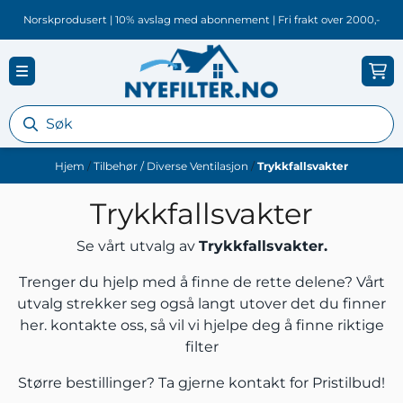
Hopp til innhold
Norskprodusert | 10% avslag med abonnement | Fri frakt over 2000,-
Hjem
/
Tilbehør / Diverse Ventilasjon
/
Trykkfallsvakter
Trykkfallsvakter
Se vårt utvalg av
Trykkfallsvakter.
Trenger du hjelp med å finne de rette delene? Vårt
utvalg strekker seg også langt utover det du finner
her.
kontakte oss
, så vil vi hjelpe deg å finne riktige
filter
Større bestillinger? Ta gjerne
kontakt
for Pristilbud!