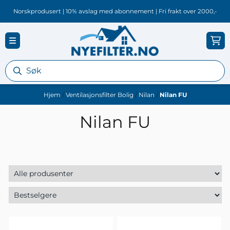
Hopp til innhold
Norskprodusert | 10% avslag med abonnement | Fri frakt over 2000,-
Hjem
/
Ventilasjonsfilter Bolig
/
Nilan
/
Nilan FU
Nilan FU