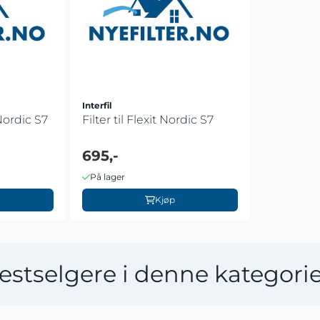
Interfil
 Nordic S7
Filter til Flexit Nordic S7
695,-
På lager
Kjøp
estselgere i denne kategori