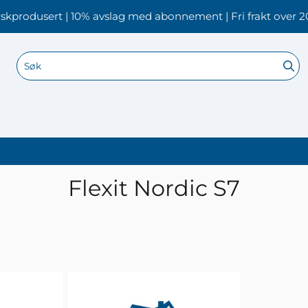
skprodusert | 10% avslag med abonnement | Fri frakt over 2
Flexit Nordic S7