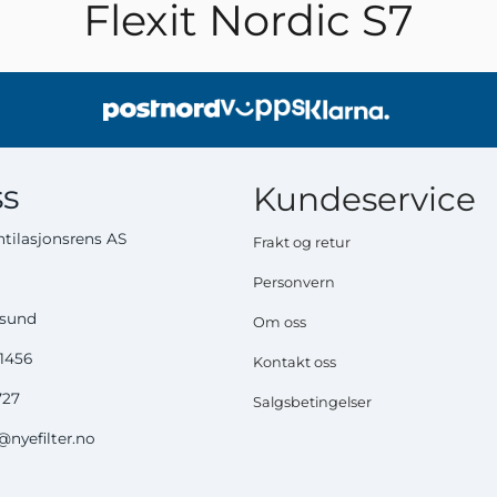
Flexit Nordic S7
s
Kundeservice
tilasjonsrens AS
Frakt og retur
Personvern
ysund
Om oss
51456
Kontakt oss
727
Salgsbetingelser
nyefilter.no