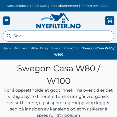
Hopp til innhold
Norskprodusert | 10% avslag med abonnement | Fri frakt over 2000,-
Hjem
/
Ventilasjonsfilter Bolig
/
Swegon Casa / Ilto
/
Swegon Casa W80 /
W100
Swegon Casa W80 /
W100
For å opprettholde et godt inneklima over tid er det
viktig å bytte filteret ofte, slik unngår vi organisk
vekst i filtrene; og at sporer og muggsopp legger
seg på innsiden av kanalene og som risikerer å
spres rundt i boligen