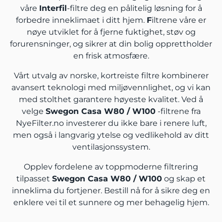
våre
Interfil
-filtre deg en pålitelig løsning for å
forbedre inneklimaet i ditt hjem.
F
iltrene våre er
nøye utviklet for å fjerne fuktighet, støv og
forurensninger, og sikrer at din bolig opprettholder
en frisk atmosfære.
Vårt utvalg av norske, kortreiste filtre kombinerer
avansert teknologi med miljøvennlighet, og vi kan
med stolthet garantere høyeste kvalitet. Ved å
velge
Swegon Casa W80 / W100
-filtrene fra
NyeFilter.no investerer du ikke bare i renere luft,
men også i langvarig ytelse og vedlikehold av ditt
ventilasjonssystem.
Opplev fordelene av toppmoderne filtrering
tilpasset
Swegon Casa W80 / W100
og skap et
inneklima du fortjener. Bestill nå for å sikre deg en
enklere vei til et sunnere og mer behagelig hjem.