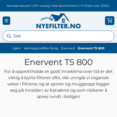
Hopp til innhold
Norskprodusert | 10% avslag med abonnement | Fri frakt over 2000,-
Hjem
/
Ventilasjonsfilter Bolig
/
Enervent
/
Enervent TS 800
Enervent TS 800
For å opprettholde et godt inneklima over tid er det
viktig å bytte filteret ofte, slik unngår vi organisk
vekst i filtrene; og at sporer og muggsopp legger
seg på innsiden av kanalene og som risikerer å
spres rundt i boligen