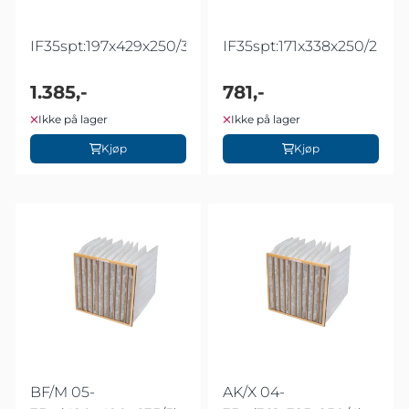
IF35spt:197x429x250/3
IF35spt:171x338x250/2
1.385,-
781,-
Ikke på lager
Ikke på lager
Kjøp
Kjøp
BF/M 05-
AK/X 04-