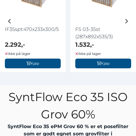
IF35spt:470x233x300/5
FS 03-35st
(287x892x535/3)
2.292,-
1.532,-
Ikke på lager
Ikke på lager
Kjøp
Kjøp
SyntFlow Eco 35 ISO
Grov 60%
SyntFlow Eco 35 ePM Grov 60 %
er et posefilter
som er godt egnet som grovfilter i