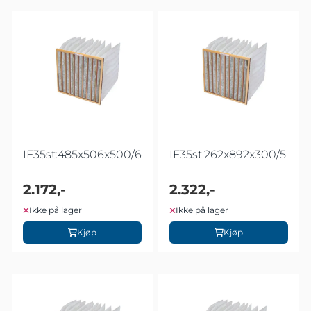
IF35st:485x506x500/6
IF35st:262x892x300/5
2.172,-
2.322,-
Ikke på lager
Ikke på lager
Kjøp
Kjøp