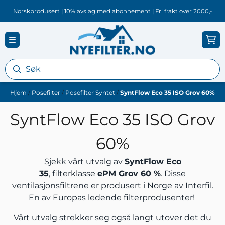
Hopp til innhold
Norskprodusert | 10% avslag med abonnement | Fri frakt over 2000,-
Hjem
/
Posefilter
/
Posefilter Syntet
/
SyntFlow Eco 35 ISO Grov 60%
SyntFlow Eco 35 ISO Grov
60%
Sjekk vårt utvalg av
SyntFlow Eco
35
, filterklasse
ePM Grov 60 %
. Disse
ventilasjonsfiltrene er produsert i Norge av
Interfil
.
En av Europas ledende filterprodusenter!
Vårt utvalg strekker seg også langt utover det du