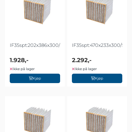
IF35spt:202x386x300/2
IF35spt:470x233x300/5
1.928,-
2.292,-
Ikke på lager
Ikke på lager
Kjøp
Kjøp