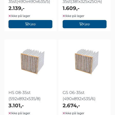
35st(490x490x635/5)
35st(381x325x250/4)
2.139,-
1.609,-
Ikke på lager
Ikke på lager
Kjøp
Kjøp
HS 08-35st
GS 06-35st
(592x892x535/8)
(490x892x535/6)
3.101,-
2.674,-
Ikke på lager
Ikke på lager