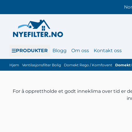
Hopp til innhold
Nor
PRODUKTER
Blogg
Om oss
Kontakt oss
Hjem
/
Ventilasjonsfilter Bolig
/
Domekt Rego / Komfovent
/
Domekt 
For å opprettholde et godt inneklima over tid er det
in