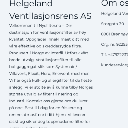
Om os
Helgeland
Ventilasjonsrens AS
Helgeland Ven
Storgata 30
Velkommen til Nyefilter.no – Din
destinasjon for Ventilasjonsfilter av høy
8901 Brønnø
kvalitet. Oppgrader inneklimaet ditt med
Org. nr. 9225
våre effektive og skreddersydde filtre.
Produsert i Norge av Interfil. Utforsk vårt
Tlf:
+4792223
brede utvalg; Ventilasjonsfilter til alle
kundeservice@
boligaggregat slik som Systemair /
Villavent, Flexit, Heru, Enervent med mer.
Vi har også kull- og allergifilter til de fleste
anlegg. Vi er stolte av å kunne tilby Norges
største utvalg av filter til næring og
Industri. Kontakt oss gjerne om du lurer
på noe. Bestill i dag for en friskere og
renere atmosfære i ditt hjem. Vi leverer
raskt og sikrer deg toppmoderne filtre for