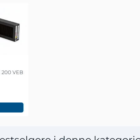
 R 200 VEB
estselgere i denne kategori