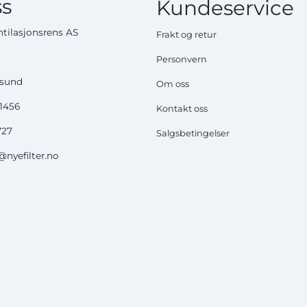
s
Kundeservice
tilasjonsrens AS
Frakt og retur
Personvern
ysund
Om oss
51456
Kontakt oss
727
Salgsbetingelser
nyefilter.no