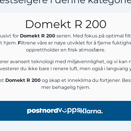
Domekt R 200
usivt for
Domekt R 200
serien. Med fokus på optimal filt
itt hjem.
F
iltrene våre er nøye utviklet for å fjerne fuktigh
opprettholder en frisk atmosfære.
inerer avansert teknologi med miljøvennlighet, og vi kan 
investerer du ikke bare i renere luft, men også i langvarig
set
Domekt R 200
og skap et inneklima du fortjener. Besti
mer behagelig hjem.