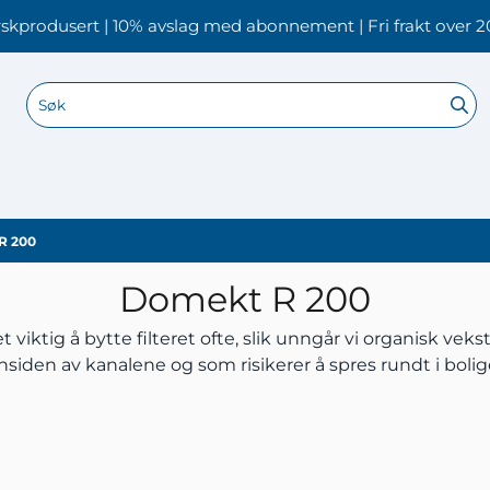
skprodusert | 10% avslag med abonnement | Fri frakt over 2
R 200
Domekt R 200
 viktig å bytte filteret ofte, slik unngår vi organisk vek
nsiden av kanalene og som risikerer å spres rundt i boli