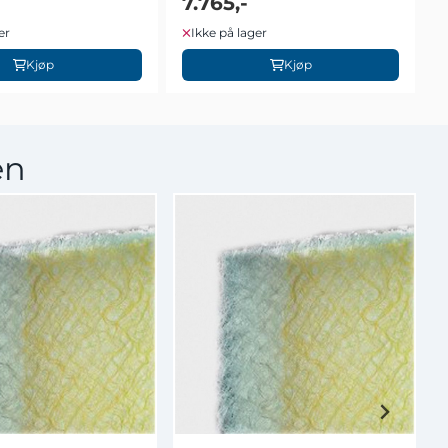
7.765,-
er
Ikke på lager
Kjøp
Kjøp
en