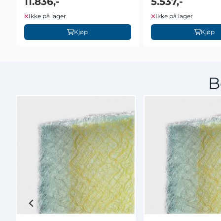
11.836,-
5.537,-
Ikke på lager
Ikke på lager
Kjøp
Kjøp
B