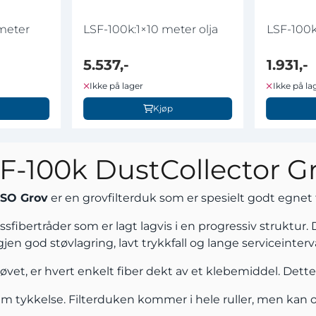
 meter
LSF-100k:1×10 meter olja
LSF-100k
5.537,-
1.931,-
Ikke på lager
Ikke på la
Kjøp
F-100k DustCollector G
ISO Grov
er en grovfilterduk som er spesielt godt egnet ti
sfibertråder som er lagt lagvis i en progressiv struktur. 
igjen god støvlagring, lavt trykkfall og lange serviceinterva
støvet, er hvert enkelt fiber dekt av et klebemiddel. Det
mm tykkelse. Filterduken kommer i hele ruller, men kan o