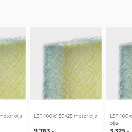
meter olja
LSF-100k:1,50×25 meter olja
LSF-100k
olja
9.763,-
3.325,-