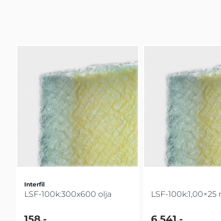
Interfil
LSF-100k:300x600 olja
LSF-100k:1,00×25 
158,-
6.541,-