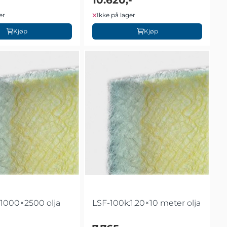
er
Ikke på lager
Kjøp
Kjøp
:1000×2500 olja
LSF-100k:1,20×10 meter olja