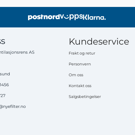
s
Kundeservice
tilasjonsrens AS
Frakt og retur
Personvern
ysund
Om oss
51456
Kontakt oss
727
Salgsbetingelser
nyefilter.no