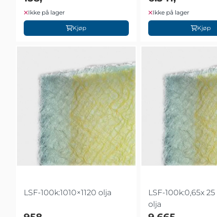
Ikke på lager
Ikke på lager
Kjøp
Kjøp
LSF-100k:1010×1120 olja
LSF-100k:0,65x 25
olja
958,-
9.665,-