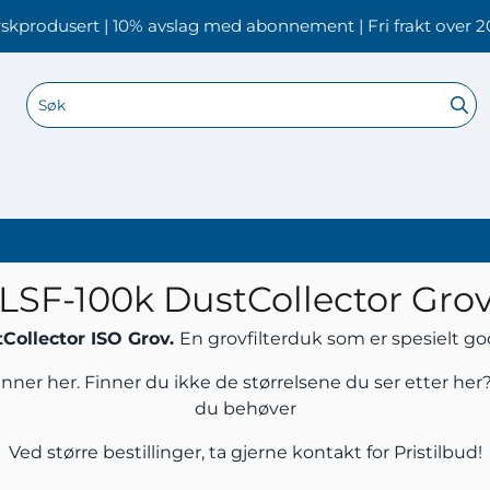
skprodusert | 10% avslag med abonnement | Fri frakt over 2
LSF-100k DustCollector Gro
Collector ISO Grov.
En grovfilterduk som er spesielt god
inner her. Finner du ikke de størrelsene du ser etter her
du behøver
Ved større bestillinger, ta gjerne
kontakt
for Pristilbud!