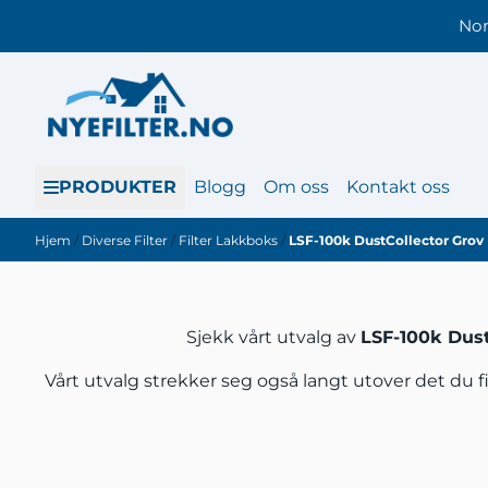
Hopp til innhold
Nor
PRODUKTER
Blogg
Om oss
Kontakt oss
Hjem
/
Diverse Filter
/
Filter Lakkboks
/
LSF-100k DustCollector Grov
Sjekk vårt utvalg av
LSF-100k Dust
Vårt utvalg strekker seg også langt utover det du f