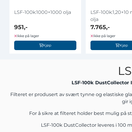
LSF-100k:1000×1000 olja
LSF-100k:1,20×10
olja
951,-
7.765,-
Ikke på lager
Ikke på lager
Kjøp
Kjøp
LS
LSF-100k DustCollector 
Filteret er produsert av svært tynne og elastiske glas
gir 
For å sikre at filteret holder best mulig på 
LSF-100k DustCollector leveres i 100 