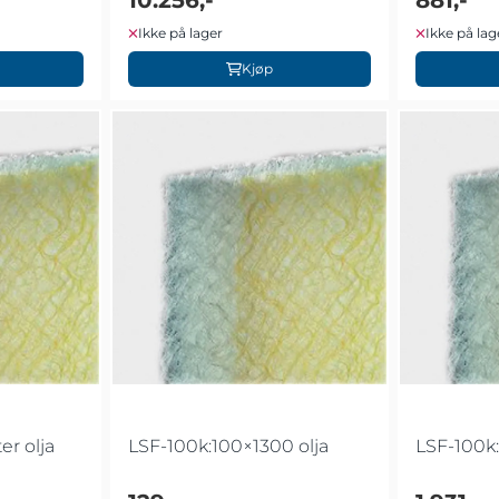
Ikke på lager
Ikke på lag
Kjøp
er olja
LSF-100k:100×1300 olja
LSF-100k