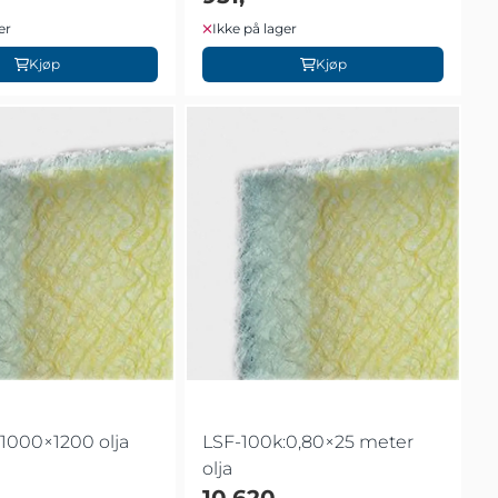
er
Ikke på lager
Kjøp
Kjøp
1000×1200 olja
LSF-100k:0,80×25 meter
olja
10.620,-