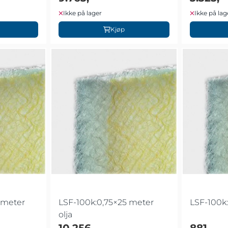
Ikke på lager
Ikke på lag
Kjøp
 meter
LSF-100k:0,75×25 meter
LSF-100k:
olja
10.256,-
881,-