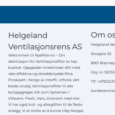
Om os
Helgeland
Ventilasjonsrens AS
Helgeland Ven
Storgata 30
Velkommen til Nyefilter.no – Din
destinasjon for Ventilasjonsfilter av høy
8901 Brønnø
kvalitet. Oppgrader inneklimaet ditt med
Org. nr. 9225
våre effektive og skreddersydde filtre.
Produsert i Norge av Interfil. Utforsk vårt
Tlf:
+4792223
brede utvalg; Ventilasjonsfilter til alle
kundeservice@
boligaggregat slik som Systemair /
Villavent, Flexit, Heru, Enervent med mer.
Vi har også kull- og allergifilter til de fleste
anlegg. Vi er stolte av å kunne tilby Norges