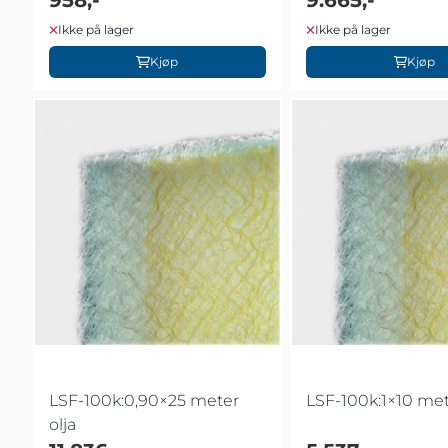
Ikke på lager
Ikke på lager
Kjøp
Kjøp
LSF-100k:0,90×25 meter
LSF-100k:1×10 met
olja