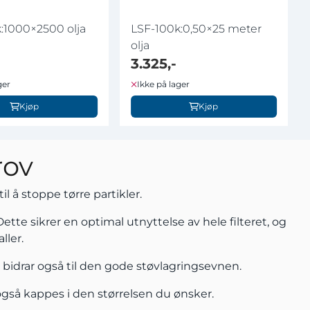
:1000×2500 olja
LSF-100k:0,50×25 meter
olja
3.325,-
ger
Ikke på lager
Kjøp
Kjøp
rov
l å stoppe tørre partikler.
Dette sikrer en optimal utnyttelse av hele filteret, og
ller.
te bidrar også til den gode støvlagringsevnen.
gså kappes i den størrelsen du ønsker.