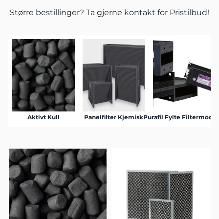
Større bestillinger? Ta gjerne
kontakt
for Pristilbud!
Aktivt Kull
Panelfilter Kjemisk
Purafil Fylte Filtermodul
Pu