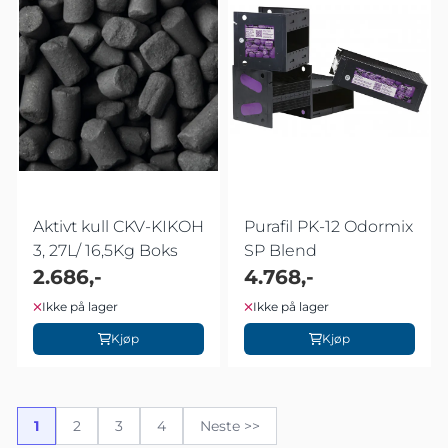
Aktivt kull CKV-KIKOH
Purafil PK-12 Odormix
3, 27L/ 16,5Kg Boks
SP Blend
2.686,-
4.768,-
Ikke på lager
Ikke på lager
Kjøp
Kjøp
1
2
3
4
Neste >>