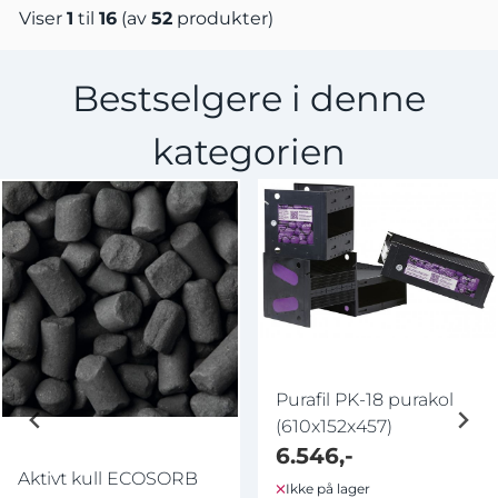
Viser
1
til
16
(av
52
produkter)
Bestselgere i denne
kategorien
Purafil PK-18 purakol
(610x152x457)
6.546,-
Aktivt kull ECOSORB
Ikke på lager