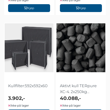
Ikke på lager
Ikke på lager
Kjøp
Kjøp
Kullfilter:592x592x60
Aktivt kull TERpure
XC-4. 2x250kg
3.902,-
slingbag
40.088,-
Ikke på lager
Ikke på lager