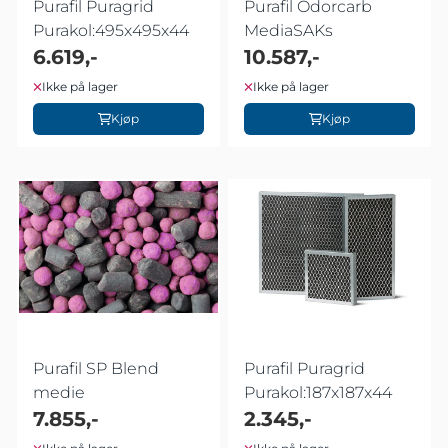
Purafil Puragrid
Purafil Odorcarb
Purakol:495x495x44
MediaSAKs
6.619,-
10.587,-
Ikke på lager
Ikke på lager
Kjøp
Kjøp
Purafil SP Blend
Purafil Puragrid
medie
Purakol:187x187x44
7.855,-
2.345,-