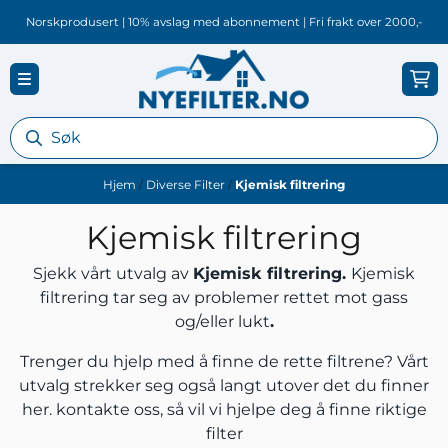
Hopp til innhold
Norskprodusert | 10% avslag med abonnement | Fri frakt over 2000,-
Hjem
/
Diverse Filter
/
Kjemisk filtrering
Kjemisk filtrering
Sjekk vårt utvalg av
Kjemisk filtrering.
Kjemisk
filtrering tar seg av problemer rettet mot gass
og/eller lukt
.
Trenger du hjelp med å finne de rette filtrene? Vårt
utvalg strekker seg også langt utover det du finner
her.
kontakte oss
, så vil vi hjelpe deg å finne riktige
filter