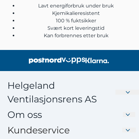
100 % fuktsikker
Svært kort leveringstid
Kan forbrennes etter bruk
Helgeland
Ventilasjonsrens AS
Velkommen til Nyefilter.no – Din destinasjon for
Om oss
Ventilasjonsfilter av høy kvalitet. Oppgrader
inneklimaet ditt med våre effektive og skreddersydde
Helgeland Ventilasjonsrens AS
Kundeservice
filtre. Produsert i Norge av Interfil. Utforsk vårt brede
Storgata 30
utvalg; Ventilasjonsfilter til alle boligaggregat slik som
Frakt og retur
Nyhetsbrev
Systemair / Villavent, Flexit, Heru, Enervent med mer. Vi
8901 Brønnøysund
Personvern
har også kull- og allergifilter til de fleste anlegg. Vi er
Skal vi minne deg på å bytte filter? Meld deg på vårt