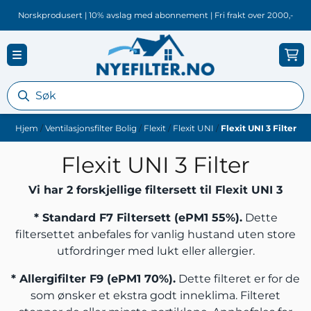
Hopp til innhold
Norskprodusert | 10% avslag med abonnement | Fri frakt over 2000,-
Hjem
/
Ventilasjonsfilter Bolig
/
Flexit
/
Flexit UNI
/
Flexit UNI 3 Filter
Flexit UNI 3 Filter
Vi har 2 forskjellige filtersett til Flexit UNI 3
*
Standard F7 Filtersett (ePM1 55%)
.
Dette
filtersettet anbefales for vanlig hustand uten store
utfordringer med lukt eller allergier.
*
Allergifilter F9 (ePM1 70%)
.
Dette filteret er for de
som ønsker et ekstra godt inneklima. Filteret