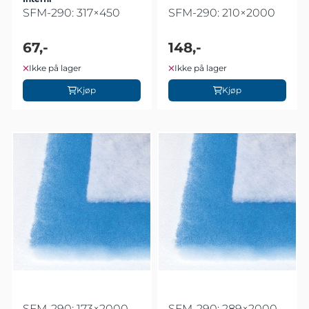
SFM-290: 317×450
SFM-290: 210×2000
67,-
148,-
Ikke på lager
Ikke på lager
Kjøp
Kjøp
SFM-290: 173×2000
SFM-290: 289×2000