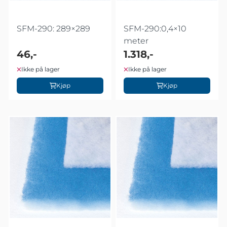
SFM-290: 289×289
SFM-290:0,4×10
meter
46,-
1.318,-
Ikke på lager
Ikke på lager
Kjøp
Kjøp