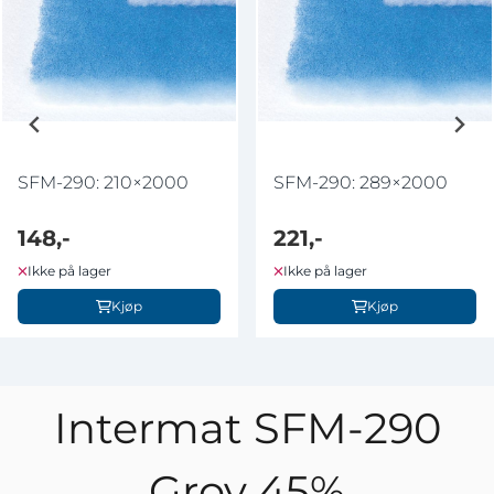
SFM-290: 210×2000
SFM-290: 289×2000
148,-
221,-
Ikke på lager
Ikke på lager
Kjøp
Kjøp
Intermat SFM-290
Grov 45%