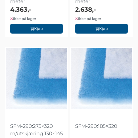
meter
meter
4.363,-
2.638,-
Ikke på lager
Ikke på lager
Kjøp
Kjøp
SFM-290:275×320
SFM-290:185×320
m/utskjæring 130×145