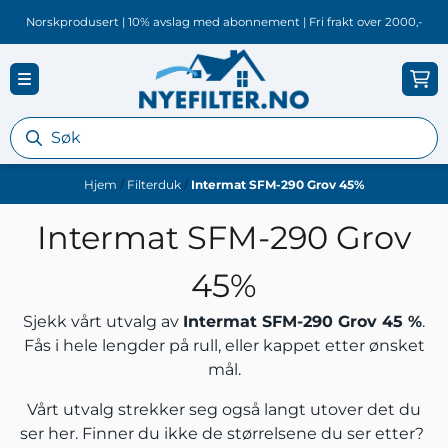
Hopp til innhold
Norskprodusert | 10% avslag med abonnement | Fri frakt over 2000,-
Hjem
/
Filterduk
/
Intermat SFM-290 Grov 45%
Intermat SFM-290 Grov
45%
Sjekk vårt utvalg av
Intermat SFM-290 Grov 45 %
.
Fås i hele lengder på rull, eller kappet etter ønsket
mål.
Vårt utvalg strekker seg også langt utover det du
ser her. Finner du ikke de størrelsene du ser etter?