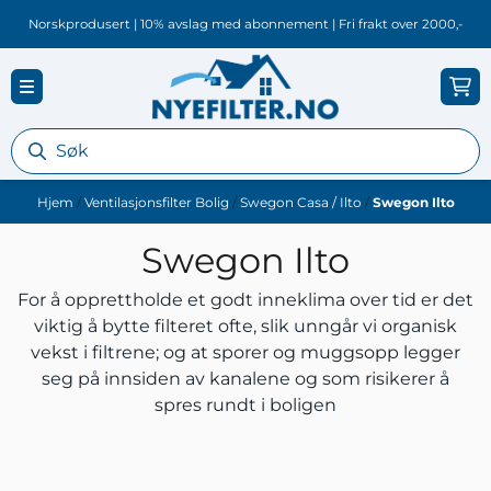
Hopp til innhold
Norskprodusert | 10% avslag med abonnement | Fri frakt over 2000,-
Hjem
/
Ventilasjonsfilter Bolig
/
Swegon Casa / Ilto
/
Swegon Ilto
Swegon Ilto
For å opprettholde et godt inneklima over tid er det
viktig å bytte filteret ofte, slik unngår vi organisk
vekst i filtrene; og at sporer og muggsopp legger
seg på innsiden av kanalene og som risikerer å
spres rundt i boligen