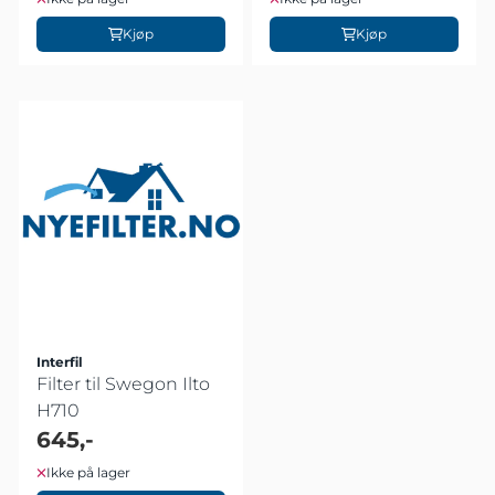
Kjøp
Kjøp
Interfil
Filter til Swegon Ilto
H710
645,-
Ikke på lager