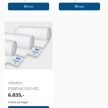
Kjøp
Kjøp
Viledon
PSB/145:1,00×30
meter
6.835,-
Ikke på lager