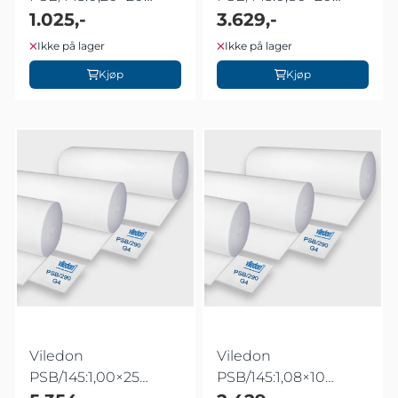
meter
1.025,-
meter
3.629,-
Ikke på lager
Ikke på lager
Kjøp
Kjøp
Viledon
Viledon
PSB/145:1,00×25
PSB/145:1,08×10