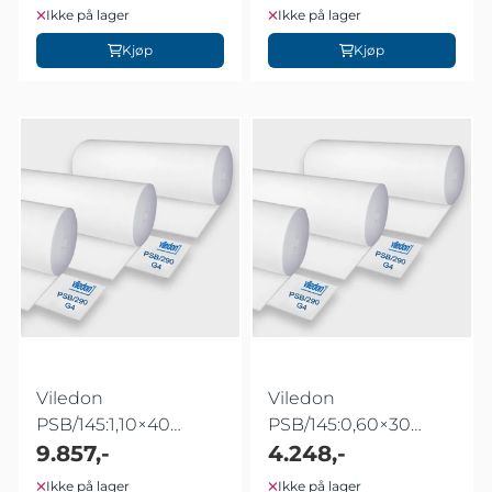
Ikke på lager
Ikke på lager
Kjøp
Kjøp
Viledon
Viledon
PSB/145:1,10×40
PSB/145:0,60×30
meter
9.857,-
meter
4.248,-
Ikke på lager
Ikke på lager