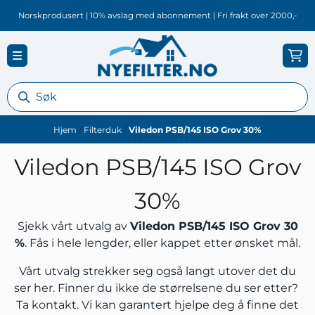
Hopp til innhold
Norskprodusert | 10% avslag med abonnement | Fri frakt over 2000,-
Hjem
/
Filterduk
/
Viledon PSB/145 ISO Grov 30%
Viledon PSB/145 ISO Grov
30%
Sjekk vårt utvalg av
Viledon PSB/145 ISO Grov 30
%
. Fås i hele lengder, eller kappet etter ønsket mål.
Vårt utvalg strekker seg også langt utover det du
ser her. Finner du ikke de størrelsene du ser etter?
Ta kontakt.
Vi kan garantert hjelpe deg å finne det