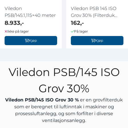
Viledon
Viledon PSB 145 ISO
PSB/145:1,115×40 meter
Grov 30% (Filterduk
8.933,-
500x500)
162,-
Ikke på lager
På lager
Kjøp
Kjøp
Viledon PSB/145 ISO
Grov 30%
Viledon PSB/145 ISO Grov 30 %
er en grovfilterduk
som er beregnet til luftinntak i maskiner og
prosessluftanlegg, og som forfilter i diverse
ventilasjonsanlegg.