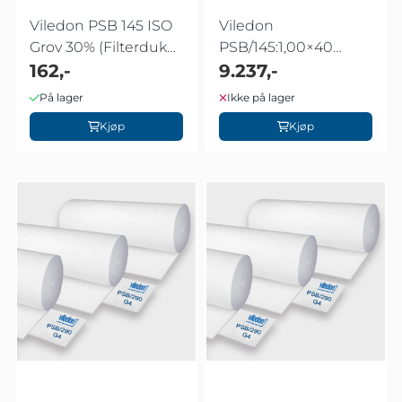
Viledon PSB 145 ISO
Viledon
Grov 30% (Filterduk
PSB/145:1,00×40
500x500)
162,-
meter
9.237,-
På lager
Ikke på lager
Kjøp
Kjøp