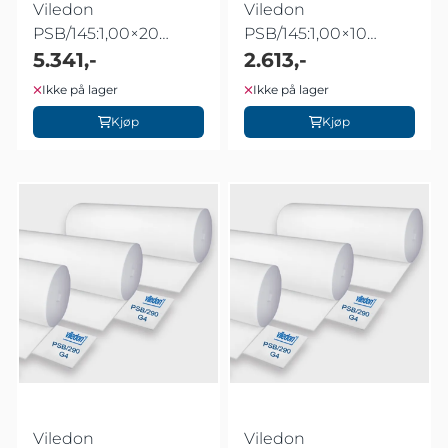
Viledon
Viledon
PSB/145:1,00×20
PSB/145:1,00×10
meter
5.341,-
meter
2.613,-
Ikke på lager
Ikke på lager
Kjøp
Kjøp
Viledon
Viledon