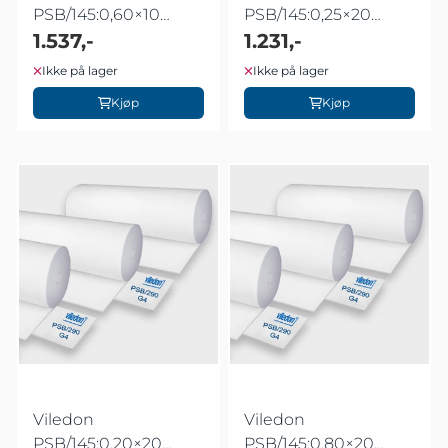
PSB/145:0,60×10
PSB/145:0,25×20
meter
1.537,-
meter
1.231,-
Ikke på lager
Ikke på lager
Kjøp
Kjøp
Viledon
Viledon
PSB/145:0,20×20
PSB/145:0,80×20