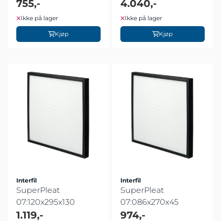
755,-
4.040,-
Ikke på lager
Ikke på lager
Kjøp
Kjøp
Interfil
Interfil
SuperPleat
SuperPleat
07:120x295x130
07:086x270x45
1.119,-
974,-