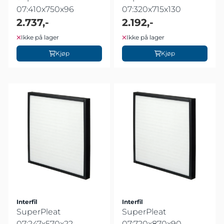
07:410x750x96
07:320x715x130
2.737,-
2.192,-
Ikke på lager
Ikke på lager
Kjøp
Kjøp
Interfil
Interfil
SuperPleat
SuperPleat
07:247x570x22
07:720x870x90