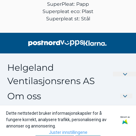
SuperPleat: Papp
Superpleat eco: Plast
Superpleat st: Stål
Helgeland
Ventilasjonsrens AS
Velkommen til Nyefilter.no – Din destinasjon for
Om oss
Ventilasjonsfilter av høy kvalitet. Oppgrader
inneklimaet ditt med våre effektive og skreddersydde
Helgeland Ventilasjonsrens AS
Kundeservice
filtre. Produsert i Norge av Interfil. Utforsk vårt brede
Dette nettstedet bruker informasjonskapsler for å
Drevet av
Storgata 30
fungere korrekt, analysere trafikk, personalisering av
utvalg; Ventilasjonsfilter til alle boligaggregat slik som
Frakt og retur
Nyhetsbrev
annonser og annonsering.
Systemair / Villavent, Flexit, Heru, Enervent med mer. Vi
8901 Brønnøysund
Juster innstillingene
Personvern
har også kull- og allergifilter til de fleste anlegg. Vi er