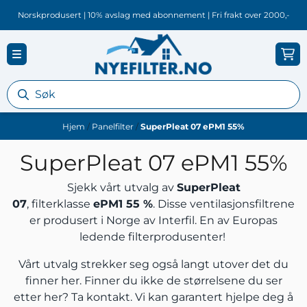
Hopp til innhold
Norskprodusert | 10% avslag med abonnement | Fri frakt over 2000,-
Hjem
/
Panelfilter
/
SuperPleat 07 ePM1 55%
SuperPleat 07 ePM1 55%
Sjekk vårt utvalg av
SuperPleat
07
, filterklasse
ePM1 55 %
. Disse ventilasjonsfiltrene
er produsert i Norge av Interfil. En av Europas
ledende filterprodusenter!
Vårt utvalg strekker seg også langt utover det du
finner her. Finner du ikke de størrelsene du ser
etter her?
Ta kontakt.
Vi kan garantert hjelpe deg å