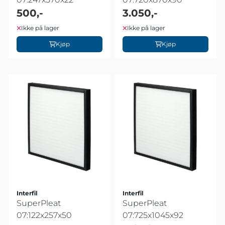
500,-
3.050,-
Ikke på lager
Ikke på lager
Kjøp
Kjøp
Interfil
Interfil
SuperPleat
SuperPleat
07:122x257x50
07:725x1045x92