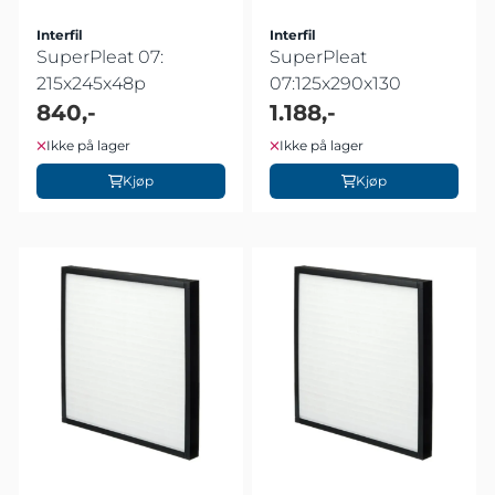
Interfil
Interfil
SuperPleat 07:
SuperPleat
215x245x48p
07:125x290x130
840,-
1.188,-
Ikke på lager
Ikke på lager
Kjøp
Kjøp