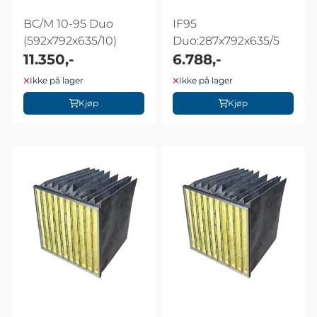
BC/M 10-95 Duo
IF95
(592x792x635/10)
Duo:287x792x635/5
11.350,-
6.788,-
Ikke på lager
Ikke på lager
Kjøp
Kjøp