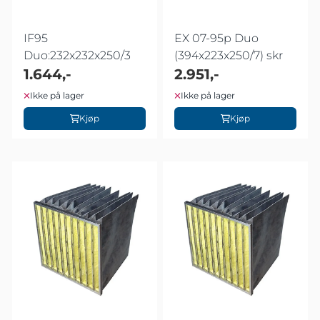
IF95
EX 07-95p Duo
Duo:232x232x250/3
(394x223x250/7) skr
1.644,-
2.951,-
Ikke på lager
Ikke på lager
Kjøp
Kjøp