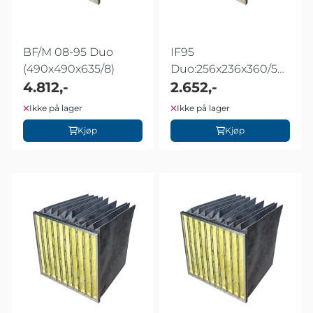
BF/M 08-95 Duo
IF95
(490x490x635/8)
Duo:256x236x360/5
4.812,-
skr
2.652,-
Ikke på lager
Ikke på lager
Kjøp
Kjøp