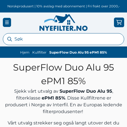
Hopp til innhold
Norskprodusert | 10% avslag med abonnement | Fri frakt over 2000,-
Hjem
/
Kullfilter
/
SuperFlow Duo Alu 95 ePM1 85%
SuperFlow Duo Alu 95
ePM1 85%
Sjekk vårt utvalg av
SuperFlow Duo Alu 95
,
filterklasse
ePM1 85%
. Disse Kullfiltrene er
produsert i Norge av Interfil. En av Europas ledende
filterprodusenter!
Vårt utvalg strekker seg også langt utover det du