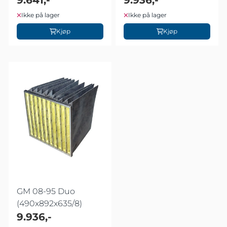
9.641,-
9.936,-
Ikke på lager
Ikke på lager
Kjøp
Kjøp
GM 08-95 Duo
(490x892x635/8)
9.936,-