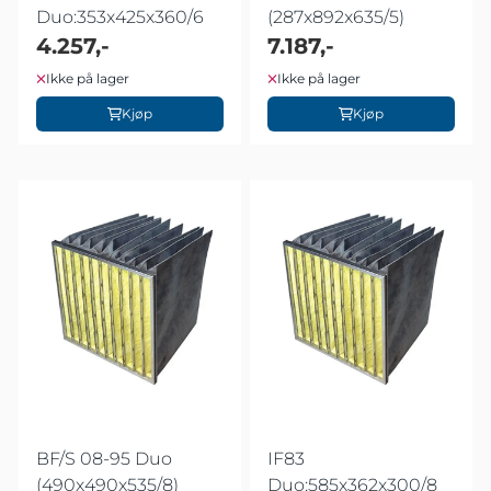
Duo:353x425x360/6
(287x892x635/5)
4.257,-
7.187,-
Ikke på lager
Ikke på lager
Kjøp
Kjøp
BF/S 08-95 Duo
IF83
(490x490x535/8)
Duo:585x362x300/8