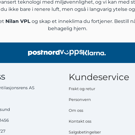
 avansert teknologi med miljøvennlighet, og vi kan med s
r du ikke bare i renere luft, men også i langvarig ytelse o
set
Nilan VPL
og skap et inneklima du fortjener. Bestill n
behagelig hjem.
s
Kundeservice
tilasjonsrens AS
Frakt og retur
Personvern
ysund
Om oss
51456
Kontakt oss
727
Salgsbetingelser