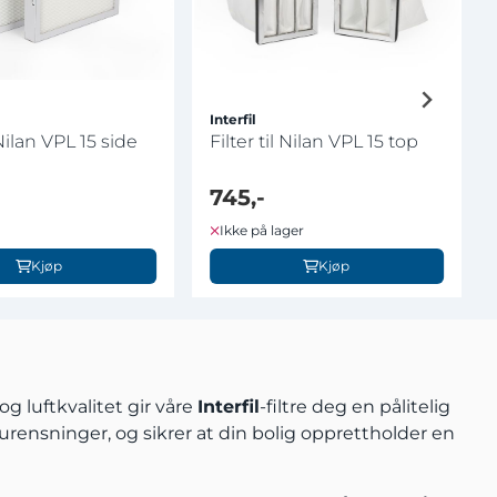
Interfil
 Nilan VPL 15 side
Filter til Nilan VPL 15 top
745,-
Ikke på lager
Kjøp
Kjøp
og luftkvalitet gir våre
Interfil
-filtre deg en pålitelig
orurensninger, og sikrer at din bolig opprettholder en