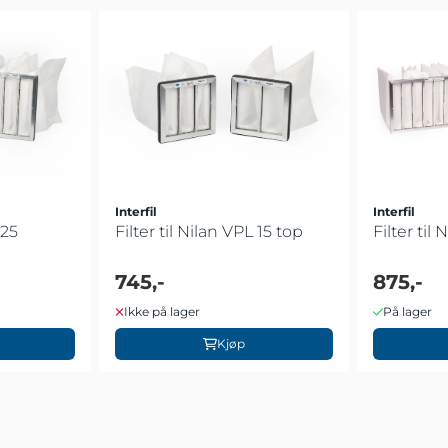
Interfil
Interfil
 25
Filter til Nilan VPL 15 top
Filter til
745,-
875,-
Ikke på lager
På lager
Kjøp