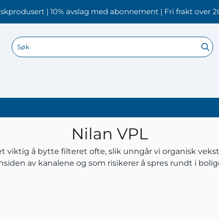
skprodusert | 10% avslag med abonnement | Fri frakt over 2
Nilan VPL
 viktig å bytte filteret ofte, slik unngår vi organisk vek
nsiden av kanalene og som risikerer å spres rundt i boli