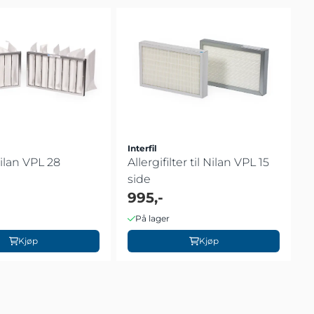
Interfil
 Nilan VPL 28
Allergifilter til Nilan VPL 15
side
995,-
På lager
Kjøp
Kjøp