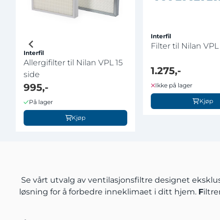
Interfil
Filter til Nilan VPL
Interfil
Allergifilter til Nilan VPL 15
1.275,-
side
Ikke på lager
995,-
Kjøp
På lager
Kjøp
Se vårt utvalg av ventilasjonsfiltre designet eksklus
løsning for å forbedre inneklimaet i ditt hjem.
F
iltr