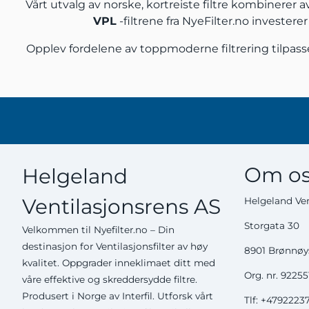
Vårt utvalg av norske, kortreiste filtre kombinerer
VPL
-filtrene fra NyeFilter.no investere
Opplev fordelene av toppmoderne filtrering tilpas
Om os
Helgeland
Ventilasjonsrens AS
Helgeland Ven
Storgata 30
Velkommen til Nyefilter.no – Din
destinasjon for Ventilasjonsfilter av høy
8901 Brønnø
kvalitet. Oppgrader inneklimaet ditt med
Org. nr. 9225
våre effektive og skreddersydde filtre.
Produsert i Norge av Interfil. Utforsk vårt
Tlf:
+4792223