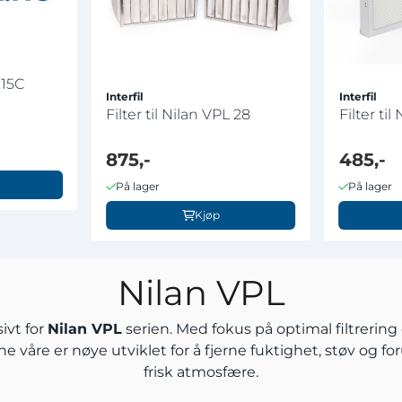
 15C
Interfil
Interfil
Filter til Nilan VPL 28
Filter til
875,-
485,-
På lager
På lager
Kjøp
Nilan VPL
ivt for
Nilan VPL
serien. Med fokus på optimal filtrering 
ene våre er nøye utviklet for å fjerne fuktighet, støv og f
frisk atmosfære.