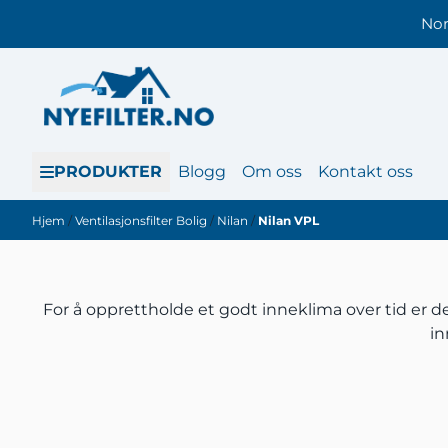
Hopp til innhold
Nor
PRODUKTER
Blogg
Om oss
Kontakt oss
Hjem
/
Ventilasjonsfilter Bolig
/
Nilan
/
Nilan VPL
For å opprettholde et godt inneklima over tid er det
in