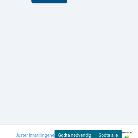
Drevet av
Juster innstillingene
Godta nødvendig
Godta alle