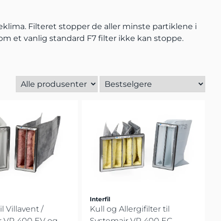
eklima. Filteret stopper de aller minste partiklene i
som et vanlig standard F7 filter ikke kan stoppe.
Interfil
il Villavent /
Kull og Allergifilter til
 VR 400 EV og ...
Systemair VR 400 EC , ...