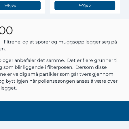
Kjøp
Kjøp
400
st i filtrene; og at sporer og muggsopp legger seg på
en.
iologer anbefaler det samme. Det er flere grunner til
 og som blir liggende i filterposen. Dersom disse
enene er veldig små partikler som går tvers gjennom
, og bytt igjen når pollensesongen anses å være over
nlegget.