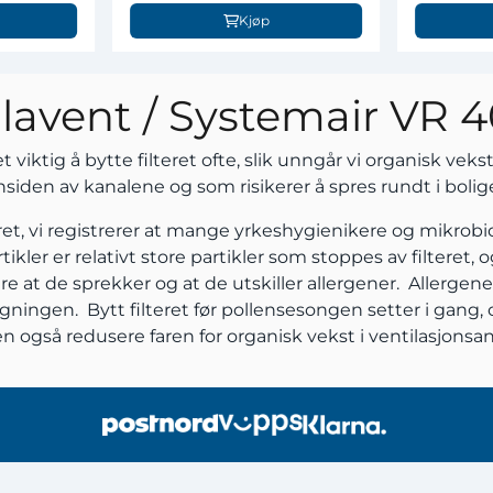
Kjøp
llavent / Systemair VR 
 viktig å bytte filteret ofte, slik unngår vi organisk vek
nsiden av kanalene og som risikerer å spres rundt i bolig
 året, vi registrerer at mange yrkeshygienikere og mikrob
kler er relativt store partikler som stoppes av filteret,
ikere at de sprekker og at de utskiller allergener. Allerg
bygningen. Bytt filteret før pollensesongen setter i gang
l en også redusere faren for organisk vekst i ventilasjonsa