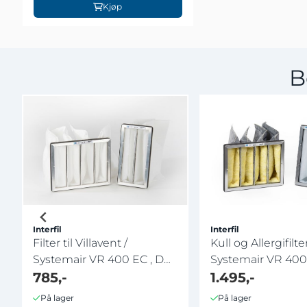
Kjøp
B
Interfil
Interfil
Filter til Villavent /
Kull og Allergifilter
Systemair VR 400 EC , DC ,
Systemair VR 400 E
...
785,-
1.495,-
På lager
På lager