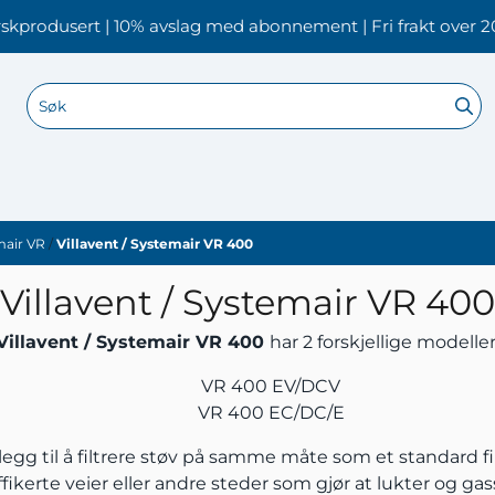
skprodusert | 10% avslag med abonnement | Fri frakt over 2
emair VR
/
Villavent / Systemair VR 400
Villavent / Systemair VR 400
Villavent / Systemair VR 400
har 2 forskjellige modeller
VR 400 EV/DCV
VR 400 EC/DC/E
tilegg til å filtrere støv på samme måte som et standard fil
kerte veier eller andre steder som gjør at lukter og gass