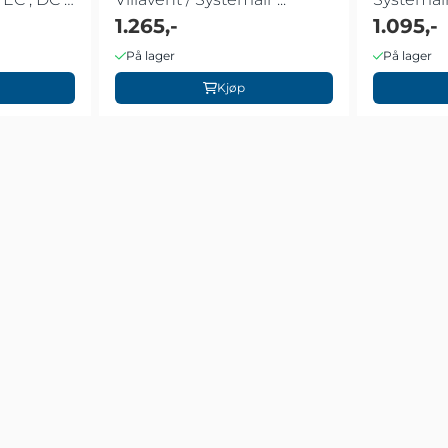
1.265,-
1.095,-
På lager
På lager
Kjøp