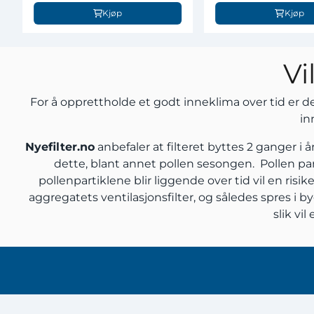
Kjøp
Kjøp
Vi
For å opprettholde et godt inneklima over tid er det
in
Nyefilter.no
anbefaler at filteret byttes 2 ganger i
dette, blant annet pollen sesongen. Pollen parti
pollenpartiklene blir liggende over tid vil en ris
aggregatets ventilasjonsfilter, og således spres i 
slik vi