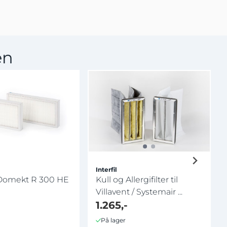
en
Interfil
il Domekt R 300 HE
Kull og Allergifilter til
Villavent / Systemair ...
1.265,-
På lager