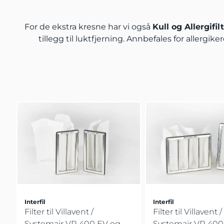
For de ekstra kresne har vi også
Kull og Allergifil
tillegg til luktfjerning. Annbefales for allergi
Interfil
Interfil
Filter til Villavent /
Filter til Villavent /
Systemair VR 400 EV og
Systemair VR 400 