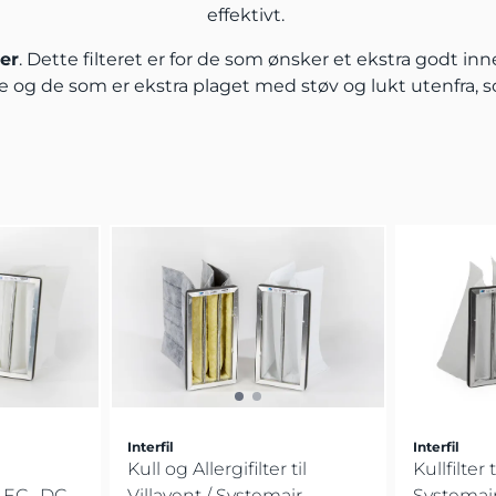
effektivt.
ter
. Dette filteret er for de som ønsker et ekstra godt inn
kere og de som er ekstra plaget med støv og lukt utenfra, 
Interfil
Interfil
Kull og Allergifilter til
Kullfilter t
EC , DC ,
Villavent / Systemair ...
Systemair