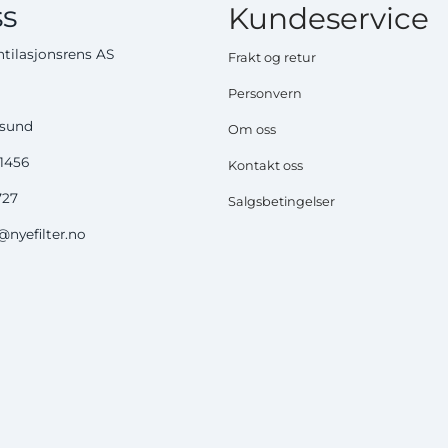
s
Kundeservice
tilasjonsrens AS
Frakt og retur
Personvern
ysund
Om oss
51456
Kontakt oss
727
Salgsbetingelser
nyefilter.no