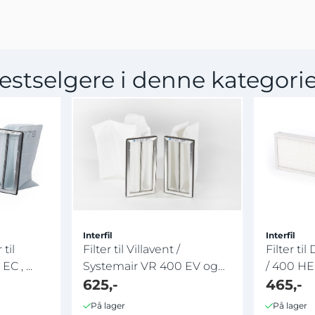
estselgere i denne kategori
Interfil
Interfil
 til
Filter til Villavent /
Filter t
C , ...
Systemair VR 400 EV og
/ 400 HE
DCV
625,-
465,-
På lager
På lager