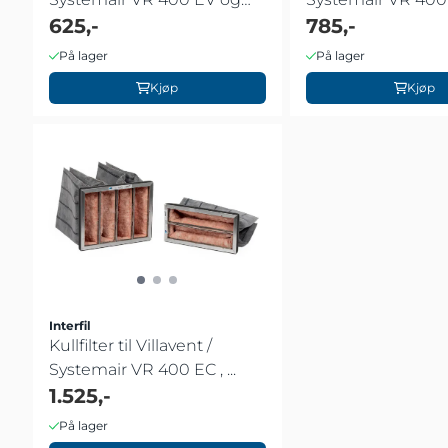
DCV
625,-
...
785,-
På lager
På lager
Kjøp
Kjøp
Interfil
Kullfilter til Villavent /
Systemair VR 400 EC , ...
1.525,-
På lager