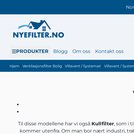
Hopp til innhold
Nor
PRODUKTER
Blogg
Om oss
Kontakt oss
Hjem
/
Ventilasjonsfilter Bolig
/
Villavent / Systemair
/
Villavent / Syst
Til disse modellene har vi også
Kullfilter
, som i 
kommer utenfra. Om man bor nært industri, traffi