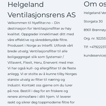
Om os
Helgeland
Ventilasjonsrens AS
Helgeland Ven
Storgata 30
Velkommen til Nyefilter.no – Din
destinasjon for Ventilasjonsfilter av høy
8901 Brønnø
kvalitet. Oppgrader inneklimaet ditt med
Org. nr. 9225
våre effektive og skreddersydde filtre.
Produsert i Norge av Interfil. Utforsk vårt
Tlf:
+4792223
brede utvalg; Ventilasjonsfilter til alle
kundeservice@
boligaggregat slik som Systemair /
Villavent, Flexit, Heru, Enervent med mer.
Vi har også kull- og allergifilter til de fleste
anlegg. Vi er stolte av å kunne tilby Norges
største utvalg av filter til næring og
Industri. Kontakt oss gjerne om du lurer
på noe. Bestill i dag for en friskere og
renere atmosfære i ditt hjem. Vi leverer
raskt og sikrer deg toppmoderne filtre for