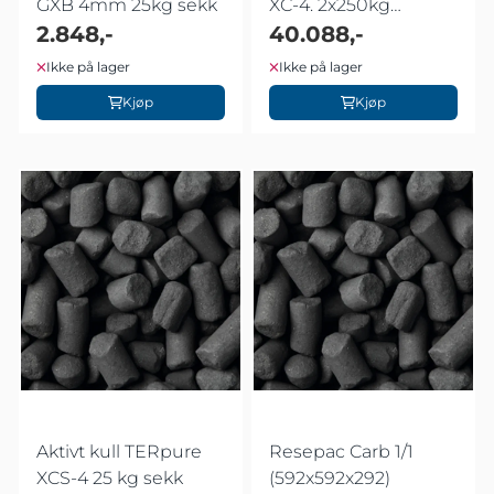
GXB 4mm 25kg sekk
XC-4. 2x250kg
2.848,-
slingbag
40.088,-
Ikke på lager
Ikke på lager
Kjøp
Kjøp
Aktivt kull TERpure
Resepac Carb 1/1
XCS-4 25 kg sekk
(592x592x292)