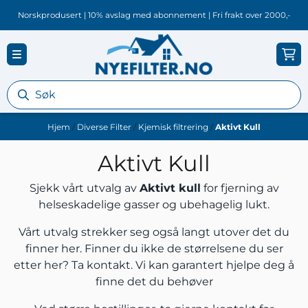
Hopp til innhold
Norskprodusert | 10% avslag med abonnement | Fri frakt over 2000,-
Hjem
/
Diverse Filter
/
Kjemisk filtrering
/
Aktivt Kull
Aktivt Kull
Sjekk vårt utvalg av
Aktivt kull
for fjerning av
helseskadelige gasser og ubehagelig lukt.
Vårt utvalg strekker seg også langt utover det du
finner her. Finner du ikke de størrelsene du ser
etter her?
Ta kontakt.
Vi kan garantert hjelpe deg å
finne det du behøver