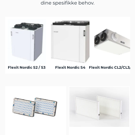
dine spesifikke behov.
Flexit Nordic S2 / S3
Flexit Nordic S4
Flexit Nordic CL2/CL3/C
F