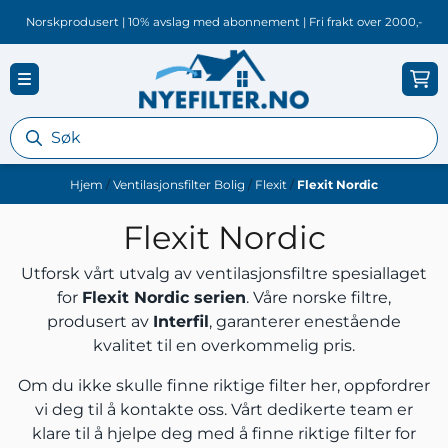
Hopp til innhold
Norskprodusert | 10% avslag med abonnement | Fri frakt over 2000,-
Hjem
/
Ventilasjonsfilter Bolig
/
Flexit
/
Flexit Nordic
Flexit Nordic
Utforsk vårt utvalg av ventilasjonsfiltre spesiallaget
for
Flexit Nordic serien
. Våre norske filtre,
produsert av
Interfil
, garanterer enestående
kvalitet til en overkommelig pris.
Om du ikke skulle finne riktige filter her, oppfordrer
vi deg til å
kontakte oss
.
Vårt dedikerte team er
klare til å hjelpe deg med å finne riktige filter for