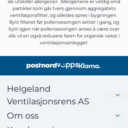
de utskiller allergener. Allergenene er veldig små
partikler som går tvers gjennom aggregatets
ventilasjonsfilter, og således spres i bygningen.
Bytt filteret før pollensesongen setter i gang, og
bytt igjen når pollensesongen anses å være over
slik vil en også redusere faren for organisk vekst i
ventilasjonsanlegget.
Helgeland
Ventilasjonsrens AS
Velkommen til Nyefilter.no – Din destinasjon for
Om oss
Ventilasjonsfilter av høy kvalitet. Oppgrader
inneklimaet ditt med våre effektive og skreddersydde
Helgeland Ventilasjonsrens AS