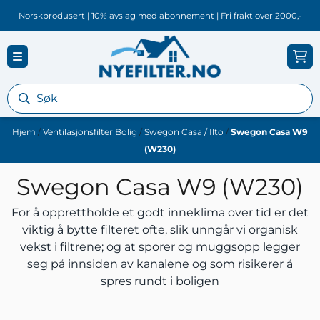
Hopp til innhold
Norskprodusert | 10% avslag med abonnement | Fri frakt over 2000,-
Hjem
/
Ventilasjonsfilter Bolig
/
Swegon Casa / Ilto
/
Swegon Casa W9
(W230)
Swegon Casa W9 (W230)
For å opprettholde et godt inneklima over tid er det
viktig å bytte filteret ofte, slik unngår vi organisk
vekst i filtrene; og at sporer og muggsopp legger
seg på innsiden av kanalene og som risikerer å
spres rundt i boligen