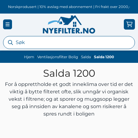
Hopp til innhold
Norskprodusert | 10% avslag med abonnement | Fri frakt over 2000,-
Hjem
/
Ventilasjonsfilter Bolig
/
Salda
/
Salda 1200
Salda 1200
For å opprettholde et godt inneklima over tid er det
viktig å bytte filteret ofte, slik unngår vi organisk
vekst i filtrene; og at sporer og muggsopp legger
seg på innsiden av kanalene og som risikerer å
spres rundt i boligen