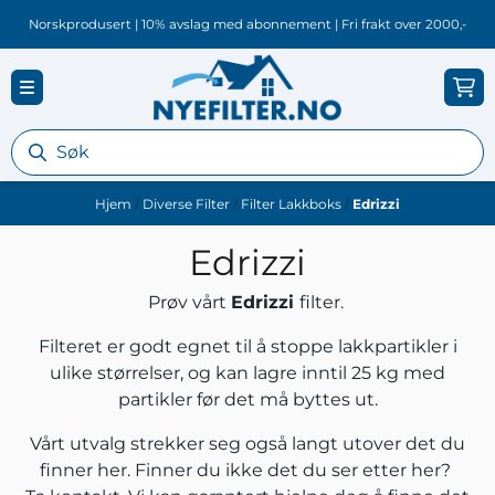
Hopp til innhold
Norskprodusert | 10% avslag med abonnement | Fri frakt over 2000,-
Hjem
/
Diverse Filter
/
Filter Lakkboks
/
Edrizzi
Edrizzi
Prøv vårt
Edrizzi
filter.
Filteret er godt egnet til å stoppe lakkpartikler i
ulike størrelser, og kan lagre inntil 25 kg med
partikler før det må byttes ut.
Vårt utvalg strekker seg også langt utover det du
finner her. Finner du ikke det du ser etter her?