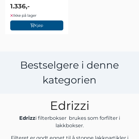
(485x485x295)
1.336,-
Ikke på lager
Kjøp
Bestselgere i denne
kategorien
Edrizzi
Edrizz
i filterbokser brukes som forfilter i
lakkbokser.
Filteret er godt egnet til å stoppe lakkpartikler i