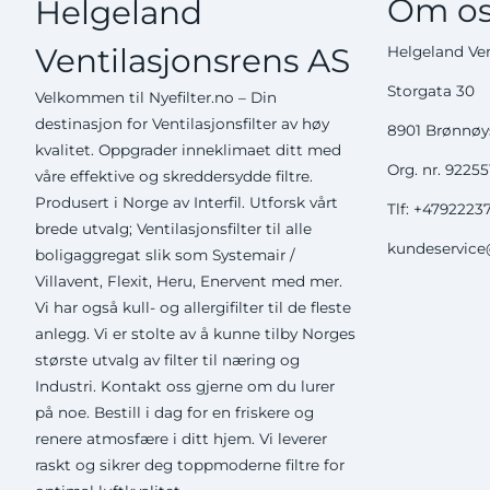
Om os
Helgeland
Ventilasjonsrens AS
Helgeland Ven
Storgata 30
Velkommen til Nyefilter.no – Din
destinasjon for Ventilasjonsfilter av høy
8901 Brønnø
kvalitet. Oppgrader inneklimaet ditt med
Org. nr. 9225
våre effektive og skreddersydde filtre.
Produsert i Norge av Interfil. Utforsk vårt
Tlf:
+4792223
brede utvalg; Ventilasjonsfilter til alle
kundeservice@
boligaggregat slik som Systemair /
Villavent, Flexit, Heru, Enervent med mer.
Vi har også kull- og allergifilter til de fleste
anlegg. Vi er stolte av å kunne tilby Norges
største utvalg av filter til næring og
Industri. Kontakt oss gjerne om du lurer
på noe. Bestill i dag for en friskere og
renere atmosfære i ditt hjem. Vi leverer
raskt og sikrer deg toppmoderne filtre for