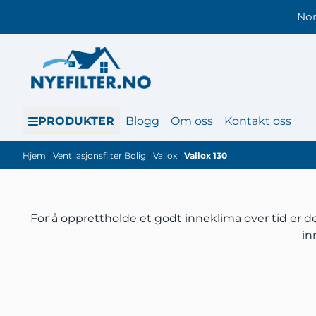
Hopp til innhold
Nor
PRODUKTER
Blogg
Om oss
Kontakt oss
Hjem
/
Ventilasjonsfilter Bolig
/
Vallox
/
Vallox 130
For å opprettholde et godt inneklima over tid er det
in