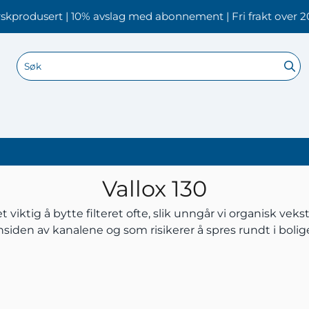
skprodusert | 10% avslag med abonnement | Fri frakt over 2
Vallox 130
 viktig å bytte filteret ofte, slik unngår vi organisk vek
nsiden av kanalene og som risikerer å spres rundt i bolig