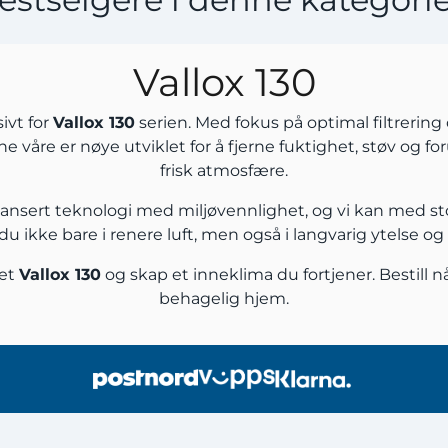
Vallox 130
ivt for
Vallox 130
serien. Med fokus på optimal filtrering 
ene våre er nøye utviklet for å fjerne fuktighet, støv og f
frisk atmosfære.
avansert teknologi med miljøvennlighet, og vi kan med st
 du ikke bare i renere luft, men også i langvarig ytelse o
set
Vallox 130
og skap et inneklima du fortjener. Bestill n
behagelig hjem.