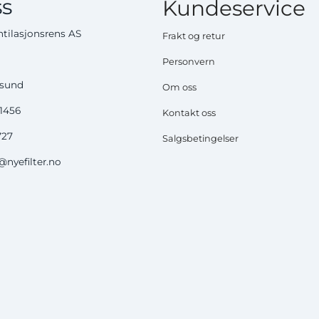
s
Kundeservice
tilasjonsrens AS
Frakt og retur
Personvern
ysund
Om oss
51456
Kontakt oss
727
Salgsbetingelser
nyefilter.no