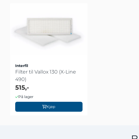
Interfil
Filter til Vallox 130 (X-Line
490)
515,-
På lager
Kjøp
B