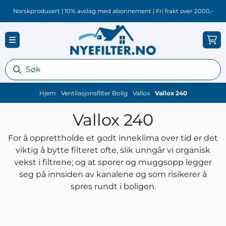
Hopp til innhold
Norskprodusert | 10% avslag med abonnement | Fri frakt over 2000,-
Hjem
/
Ventilasjonsfilter Bolig
/
Vallox
/
Vallox 240
Vallox 240
For å opprettholde et godt inneklima over tid er det
viktig å bytte filteret ofte, slik unngår vi organisk
vekst i filtrene; og at sporer og muggsopp legger
seg på innsiden av kanalene og som risikerer å
spres rundt i boligen.