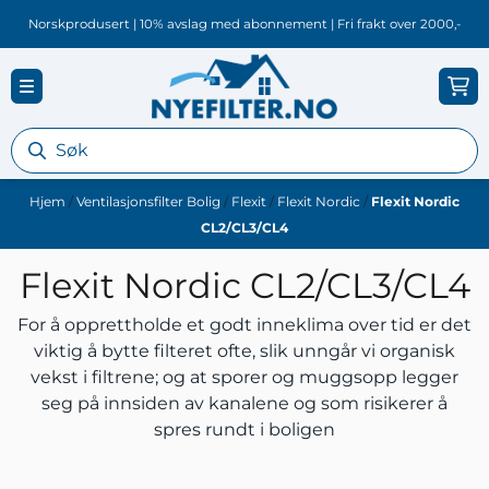
Hopp til innhold
Norskprodusert | 10% avslag med abonnement | Fri frakt over 2000,-
Hjem
/
Ventilasjonsfilter Bolig
/
Flexit
/
Flexit Nordic
/
Flexit Nordic
CL2/CL3/CL4
Flexit Nordic CL2/CL3/CL4
For å opprettholde et godt inneklima over tid er det
viktig å bytte filteret ofte, slik unngår vi organisk
vekst i filtrene; og at sporer og muggsopp legger
seg på innsiden av kanalene og som risikerer å
spres rundt i boligen