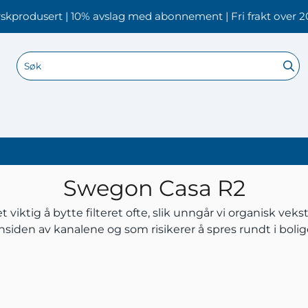
skprodusert | 10% avslag med abonnement | Fri frakt over 2
Swegon Casa R2
 viktig å bytte filteret ofte, slik unngår vi organisk vek
nsiden av kanalene og som risikerer å spres rundt i boli