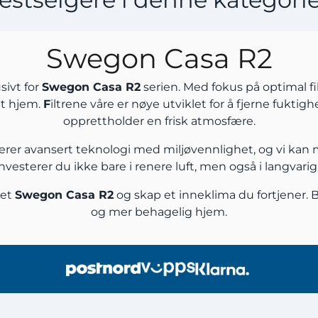
Swegon Casa R2
sivt for
Swegon Casa R2
serien. Med fokus på optimal fil
itt hjem.
F
iltrene våre er nøye utviklet for å fjerne fuktigh
opprettholder en frisk atmosfære.
inerer avansert teknologi med miljøvennlighet, og vi kan 
 investerer du ikke bare i renere luft, men også i langvari
set
Swegon Casa R2
og skap et inneklima du fortjener. Be
og mer behagelig hjem.