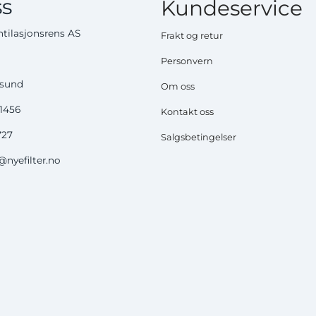
s
Kundeservice
tilasjonsrens AS
Frakt og retur
Personvern
ysund
Om oss
51456
Kontakt oss
727
Salgsbetingelser
nyefilter.no