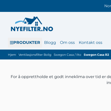
Hopp til innhold
Nor
PRODUKTER
Blogg
Om oss
Kontakt oss
Hjem
/
Ventilasjonsfilter Bolig
/
Swegon Casa / Ilto
/
Swegon Casa R2
For å opprettholde et godt inneklima over tid er det
in