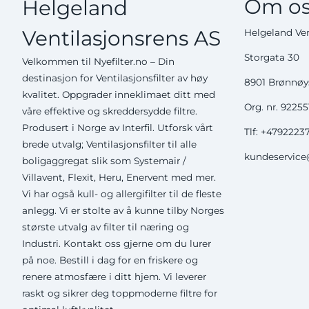
Om os
Helgeland
Ventilasjonsrens AS
Helgeland Ven
Storgata 30
Velkommen til Nyefilter.no – Din
destinasjon for Ventilasjonsfilter av høy
8901 Brønnø
kvalitet. Oppgrader inneklimaet ditt med
Org. nr. 9225
våre effektive og skreddersydde filtre.
Produsert i Norge av Interfil. Utforsk vårt
Tlf:
+4792223
brede utvalg; Ventilasjonsfilter til alle
kundeservice@
boligaggregat slik som Systemair /
Villavent, Flexit, Heru, Enervent med mer.
Vi har også kull- og allergifilter til de fleste
anlegg. Vi er stolte av å kunne tilby Norges
største utvalg av filter til næring og
Industri. Kontakt oss gjerne om du lurer
på noe. Bestill i dag for en friskere og
renere atmosfære i ditt hjem. Vi leverer
raskt og sikrer deg toppmoderne filtre for