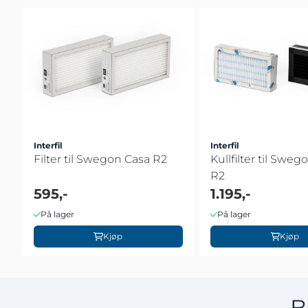
Interfil
Interfil
Filter til Swegon Casa R2
Kullfilter til Sweg
R2
595,-
1.195,-
På lager
På lager
Kjøp
Kjøp
B