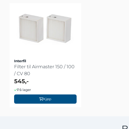
Interfil
Filter til Airmaster 150 / 100
/ CV 80
545,-
På lager
Kjøp
B