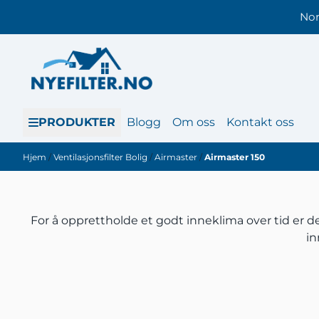
Hopp til innhold
Nor
PRODUKTER
Blogg
Om oss
Kontakt oss
Hjem
/
Ventilasjonsfilter Bolig
/
Airmaster
/
Airmaster 150
For å opprettholde et godt inneklima over tid er det
in