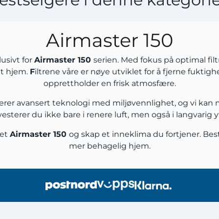
Airmaster 150
lusivt for
Airmaster 150
serien. Med fokus på optimal filt
itt hjem.
F
iltrene våre er nøye utviklet for å fjerne fuktigh
opprettholder en frisk atmosfære.
inerer avansert teknologi med miljøvennlighet, og vi kan 
investerer du ikke bare i renere luft, men også i langvarig
set
Airmaster 150
og skap et inneklima du fortjener. Besti
mer behagelig hjem.