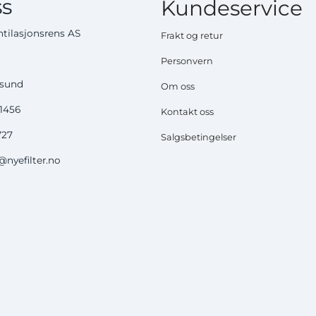
s
Kundeservice
tilasjonsrens AS
Frakt og retur
Personvern
ysund
Om oss
51456
Kontakt oss
727
Salgsbetingelser
nyefilter.no