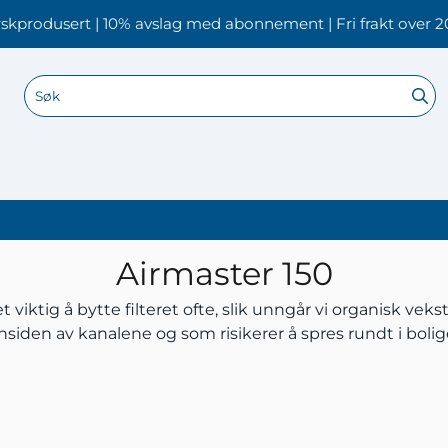
skprodusert | 10% avslag med abonnement | Fri frakt over 2
Airmaster 150
 viktig å bytte filteret ofte, slik unngår vi organisk vek
nsiden av kanalene og som risikerer å spres rundt i boli