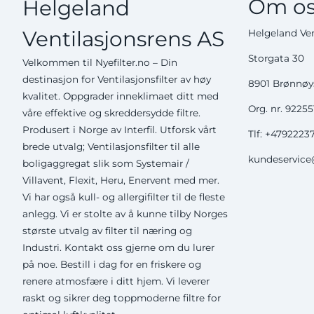
Om os
Helgeland
Ventilasjonsrens AS
Helgeland Ven
Storgata 30
Velkommen til Nyefilter.no – Din
destinasjon for Ventilasjonsfilter av høy
8901 Brønnø
kvalitet. Oppgrader inneklimaet ditt med
Org. nr. 9225
våre effektive og skreddersydde filtre.
Produsert i Norge av Interfil. Utforsk vårt
Tlf:
+4792223
brede utvalg; Ventilasjonsfilter til alle
kundeservice@
boligaggregat slik som Systemair /
Villavent, Flexit, Heru, Enervent med mer.
Vi har også kull- og allergifilter til de fleste
anlegg. Vi er stolte av å kunne tilby Norges
største utvalg av filter til næring og
Industri. Kontakt oss gjerne om du lurer
på noe. Bestill i dag for en friskere og
renere atmosfære i ditt hjem. Vi leverer
raskt og sikrer deg toppmoderne filtre for