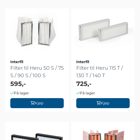
Interfil
Interfil
Filter til Heru 50 S / 75
Filter til Heru 115 T /
S / 90 S / 100 S
130 T / 140 T
595,-
725,-
På lager
På lager
Kjøp
Kjøp