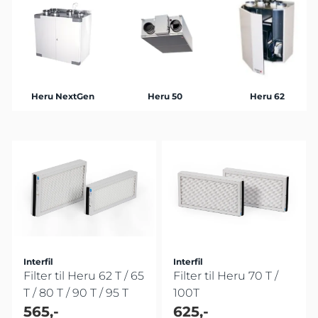
Heru NextGen
Heru 50
Heru 62
Interfil
Interfil
Filter til Heru 62 T / 65
Filter til Heru 70 T /
T / 80 T / 90 T / 95 T
100T
565,-
625,-