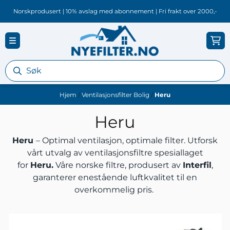
Hopp til innhold
Norskprodusert | 10% avslag med abonnement | Fri frakt over 2000,-
Hjem
/
Ventilasjonsfilter Bolig
/
Heru
Heru
Heru
– Optimal ventilasjon, optimale filter. Utforsk
vårt utvalg av ventilasjonsfiltre spesiallaget
for
Heru.
Våre norske filtre, produsert av
Interfil
,
garanterer enestående luftkvalitet til en
overkommelig pris.