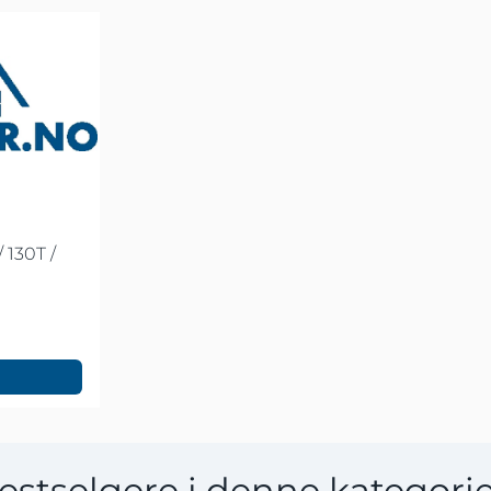
/ 130T /
estselgere i denne kategori