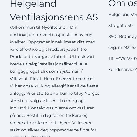
Om os
Helgeland
Ventilasjonsrens AS
Helgeland Ven
Storgata 30
Velkommen til Nyefilter.no – Din
destinasjon for Ventilasjonsfilter av høy
8901 Brønnø
kvalitet. Oppgrader inneklimaet ditt med
Org. nr. 9225
våre effektive og skreddersydde filtre.
Produsert i Norge av Interfil. Utforsk vårt
Tlf:
+4792223
brede utvalg; Ventilasjonsfilter til alle
kundeservice@
boligaggregat slik som Systemair /
Villavent, Flexit, Heru, Enervent med mer.
Vi har også kull- og allergifilter til de fleste
anlegg. Vi er stolte av å kunne tilby Norges
største utvalg av filter til næring og
Industri. Kontakt oss gjerne om du lurer
på noe. Bestill i dag for en friskere og
renere atmosfære i ditt hjem. Vi leverer
raskt og sikrer deg toppmoderne filtre for