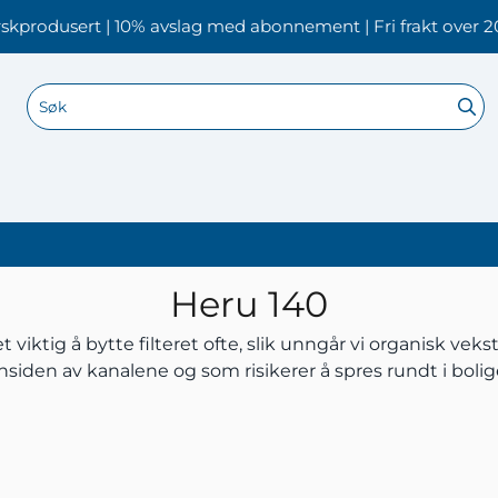
skprodusert | 10% avslag med abonnement | Fri frakt over 2
Heru 140
 viktig å bytte filteret ofte, slik unngår vi organisk vek
nsiden av kanalene og som risikerer å spres rundt i boli