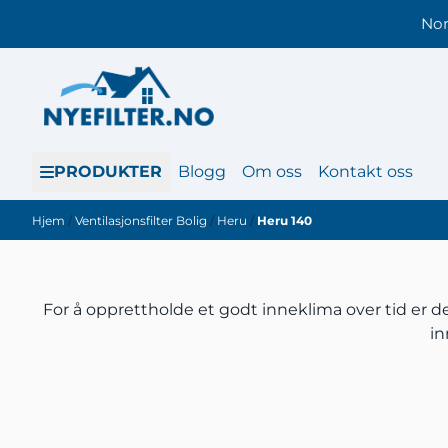
Hopp til innhold
Nor
PRODUKTER
Blogg
Om oss
Kontakt oss
Hjem
/
Ventilasjonsfilter Bolig
/
Heru
/
Heru 140
For å opprettholde et godt inneklima over tid er det
in