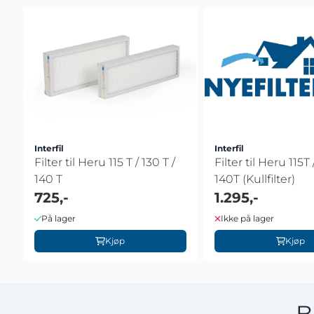
Interfil
Interfil
Filter til Heru 115 T / 130 T /
Filter til Heru 115T 
140 T
140T (Kullfilter)
725,-
1.295,-
På lager
Ikke på lager
Kjøp
Kjøp
B