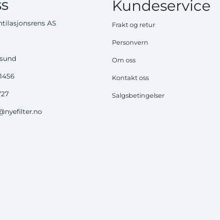
s
Kundeservice
tilasjonsrens AS
Frakt og retur
Personvern
ysund
Om oss
51456
Kontakt oss
727
Salgsbetingelser
nyefilter.no