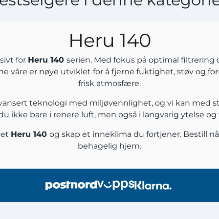
Heru 140
sivt for
Heru 140
serien. Med fokus på optimal filtrering o
ene våre er nøye utviklet for å fjerne fuktighet, støv og f
frisk atmosfære.
 avansert teknologi med miljøvennlighet, og vi kan med s
r du ikke bare i renere luft, men også i langvarig ytelse o
set
Heru 140
og skap et inneklima du fortjener. Bestill nå
behagelig hjem.