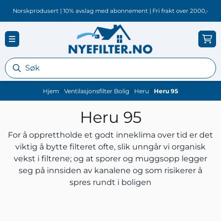
Hopp til innhold
Norskprodusert | 10% avslag med abonnement | Fri frakt over 2000,-
Hjem
/
Ventilasjonsfilter Bolig
/
Heru
/
Heru 95
Heru 95
For å opprettholde et godt inneklima over tid er det
viktig å bytte filteret ofte, slik unngår vi organisk
vekst i filtrene; og at sporer og muggsopp legger
seg på innsiden av kanalene og som risikerer å
spres rundt i boligen