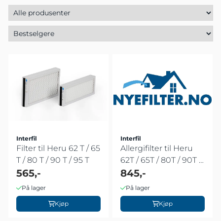
Interfil
Interfil
Filter til Heru 62 T / 65
Allergifilter til Heru
T / 80 T / 90 T / 95 T
62T / 65T / 80T / 90T /
565,-
...
845,-
På lager
På lager
Kjøp
Kjøp