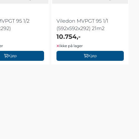
MVPGT 95 1/2
Viledon MVPGT 95 1/1
x292)
(592x592x292) 21m2
10.754,-
er
Ikke på lager
Kjøp
Kjøp