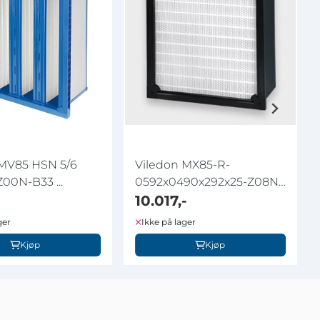
 MV85 HSN 5/6
Viledon MX85-R-
00N-B33 ...
0592x0490x292x25-Z08N-
B84 ACA
10.017,-
ger
Ikke på lager
Kjøp
Kjøp