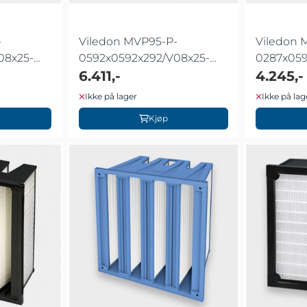
-
Viledon MVP95-P-
Viledon 
08x25-
0592x0592x292/V08x25-
0287x059
Z00N
6.411,-
Z00N
4.245,-
Ikke på lager
Ikke på lag
Kjøp