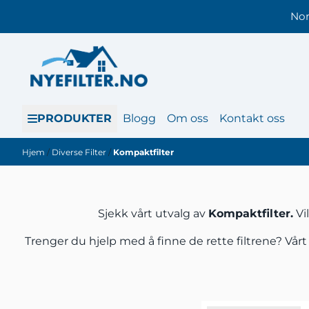
Hopp til innhold
Nor
PRODUKTER
Blogg
Om oss
Kontakt oss
Hjem
/
Diverse Filter
/
Kompaktfilter
Sjekk vårt utvalg av
Kompaktfilter.
Vil
Trenger du hjelp med å finne de rette filtrene? Vårt