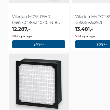
Viledon MX75-RWR-
Viledon MVPGT 85-
0592x0490x140x10-N18N-
(592x592x292)
A45 ACA
12.287,-
13.481,-
Ikke på lager
Ikke på lager
Kjøp
Kjøp