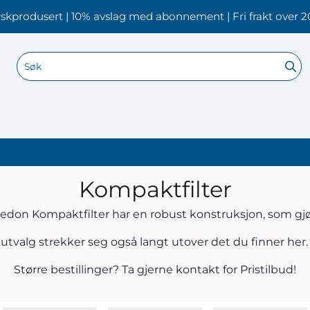
skprodusert | 10% avslag med abonnement | Fri frakt over 2
Kompaktfilter
edon Kompaktfilter har en robust konstruksjon, som gjør a
 utvalg strekker seg også langt utover det du finner her
Større bestillinger? Ta gjerne
kontakt
for Pristilbud!