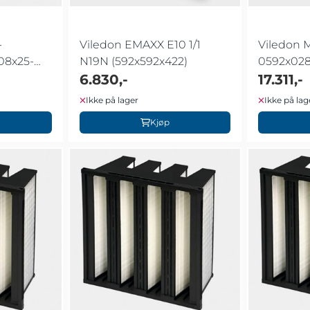
-
Viledon EMAXX E10 1/1
Viledon 
08x25-
N19N (592x592x422)
0592x028
6.830,-
B84 ACA
17.311,-
Ikke på lager
Ikke på lag
Kjøp