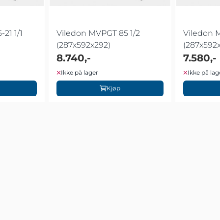
21 1/1
Viledon MVPGT 85 1/2
Viledon 
(287x592x292)
(287x592
8.740,-
7.580,-
Ikke på lager
Ikke på lag
Kjøp