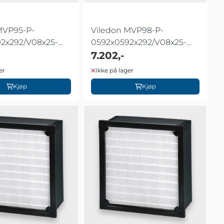
MVP95-P-
Viledon MVP98-P-
2x292/V08x25-
0592x0592x292/V08x25-
Z00N
7.202,-
er
Ikke på lager
Kjøp
Kjøp