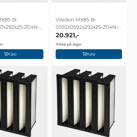
MX85-B-
Viledon MX85-B-
7x292x25-Z04N-
0592x0592x292x25-Z04N-
B84 ACA
20.921,-
er
Ikke på lager
Kjøp
Kjøp