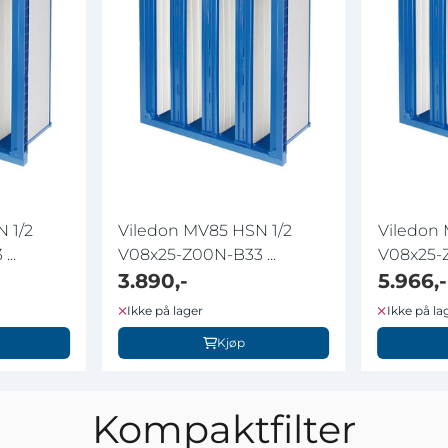
 1/2
Viledon MV85 HSN 1/2
Viledon
..
V08x25-Z00N-B33 ...
V08x25-Z
3.890,-
5.966,-
Ikke på lager
Ikke på la
Kjøp
Kompaktfilter