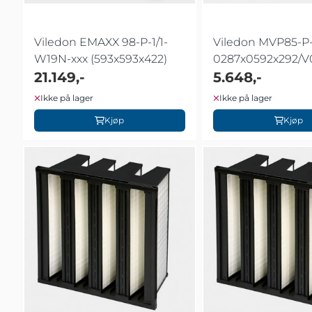
Viledon EMAXX 98-P-1/1-
Viledon MVP85-P
W19N-xxx (593x593x422)
0287x0592x292/V
21.149,-
Z00N
5.648,-
Ikke på lager
Ikke på lager
Kjøp
Kjøp