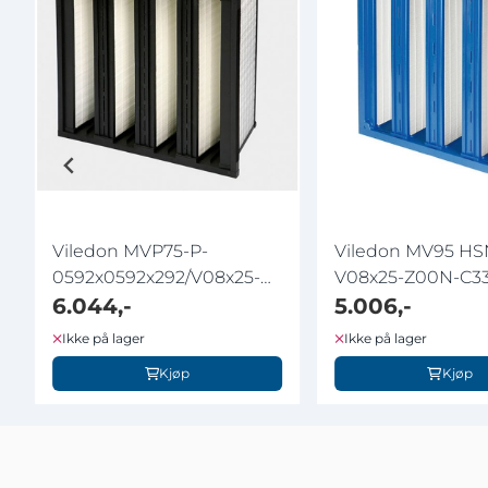
Viledon MVP75-P-
Viledon MV95 HSN
0592x0592x292/V08x25-
V08x25-Z00N-C33 .
Z00N
6.044,-
5.006,-
Ikke på lager
Ikke på lager
Kjøp
Kjøp