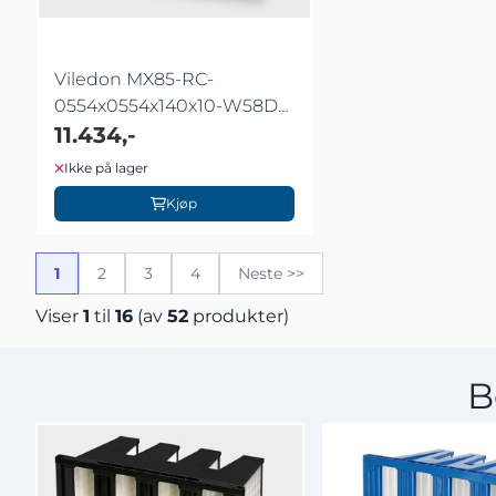
Viledon MX85-RC-
0554x0554x140x10-W58D-
N45
11.434,-
Ikke på lager
Kjøp
1
2
3
4
Neste >>
Viser
1
til
16
(av
52
produkter)
B