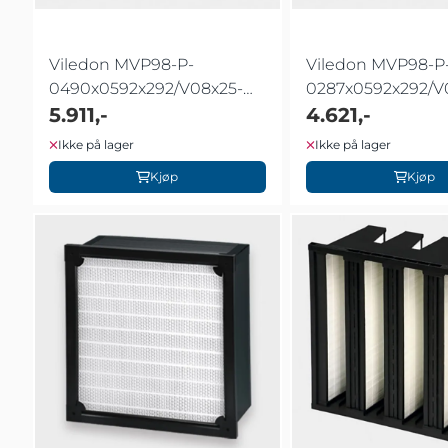
Viledon MVP98-P-
Viledon MVP98-P
0490x0592x292/V08x25-
0287x0592x292/V
Z00N
5.911,-
Z00N
4.621,-
Ikke på lager
Ikke på lager
Kjøp
Kjøp