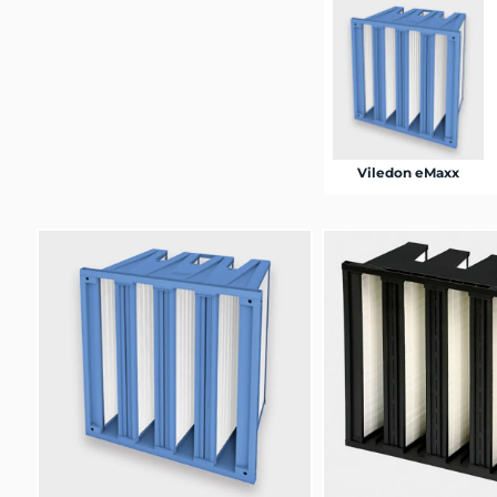
Viledon eMaxx