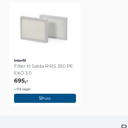
Interfil
Filter til Salda RIRS 350 PE
EKO 3.0
695,-
På lager
Kjøp
B