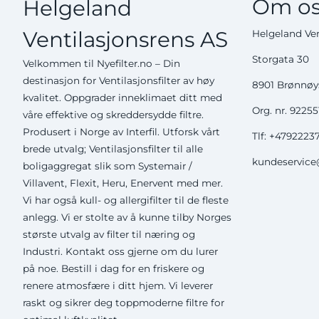
Om os
Helgeland
Ventilasjonsrens AS
Helgeland Ven
Storgata 30
Velkommen til Nyefilter.no – Din
destinasjon for Ventilasjonsfilter av høy
8901 Brønnø
kvalitet. Oppgrader inneklimaet ditt med
Org. nr. 9225
våre effektive og skreddersydde filtre.
Produsert i Norge av Interfil. Utforsk vårt
Tlf:
+4792223
brede utvalg; Ventilasjonsfilter til alle
kundeservice@
boligaggregat slik som Systemair /
Villavent, Flexit, Heru, Enervent med mer.
Vi har også kull- og allergifilter til de fleste
anlegg. Vi er stolte av å kunne tilby Norges
største utvalg av filter til næring og
Industri. Kontakt oss gjerne om du lurer
på noe. Bestill i dag for en friskere og
renere atmosfære i ditt hjem. Vi leverer
raskt og sikrer deg toppmoderne filtre for