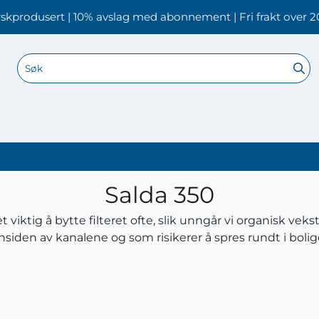
skprodusert | 10% avslag med abonnement | Fri frakt over 2
Salda 350
 viktig å bytte filteret ofte, slik unngår vi organisk vek
nsiden av kanalene og som risikerer å spres rundt i boli