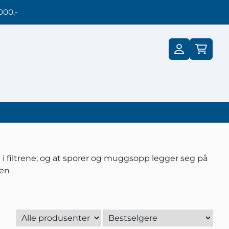
000,-
st i filtrene; og at sporer og muggsopp legger seg på
gen