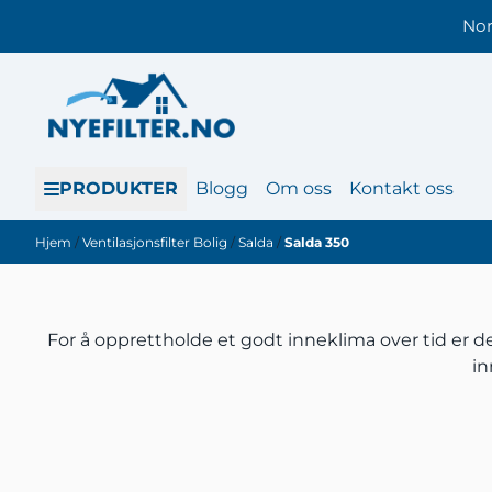
Hopp til innhold
Nor
PRODUKTER
Blogg
Om oss
Kontakt oss
Hjem
/
Ventilasjonsfilter Bolig
/
Salda
/
Salda 350
For å opprettholde et godt inneklima over tid er det
in