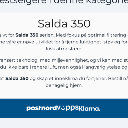
Salda 350
sivt for
Salda 350
serien. Med fokus på optimal filtrering 
ene våre er nøye utviklet for å fjerne fuktighet, støv og f
frisk atmosfære.
 avansert teknologi med miljøvennlighet, og vi kan med st
r du ikke bare i renere luft, men også i langvarig ytelse o
set
Salda 350
og skap et inneklima du fortjener. Bestill nå
behagelig hjem.