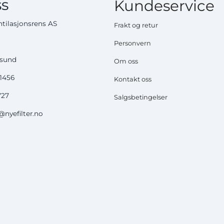
s
Kundeservice
tilasjonsrens AS
Frakt og retur
Personvern
ysund
Om oss
51456
Kontakt oss
727
Salgsbetingelser
nyefilter.no