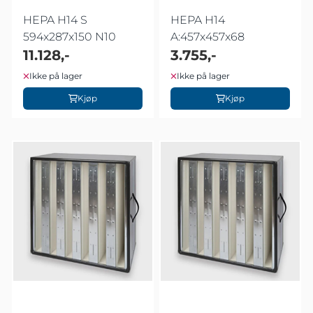
HEPA H14 S
HEPA H14
594x287x150 N10
A:457x457x68
11.128,-
3.755,-
Ikke på lager
Ikke på lager
Kjøp
Kjøp