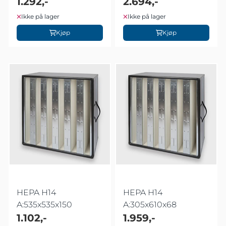
1.292,-
2.694,-
Ikke på lager
Ikke på lager
Kjøp
Kjøp
HEPA H14
HEPA H14
A:535x535x150
A:305x610x68
1.102,-
1.959,-