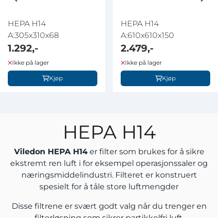
HEPA H14
HEPA H14
A:305x310x68
A:610x610x150
1.292,-
2.479,-
Ikke på lager
Ikke på lager
Kjøp
Kjøp
HEPA H14
Viledon HEPA H14
er filter som brukes for å sikre
ekstremt ren luft i for eksempel operasjonssaler og
næringsmiddelindustri. Filteret er konstruert
spesielt for å tåle store luftmengder
Disse filtrene er svært godt valg når du trenger en
filterløsning som sikrer partikkelfri luft.