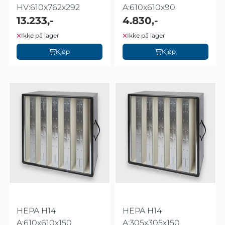
HV:610x762x292
A:610x610x90
13.233,-
4.830,-
Ikke på lager
Ikke på lager
Kjøp
Kjøp
HEPA H14
HEPA H14
A:610x610x150
A:305x305x150