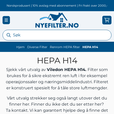
Hopp til innhold
Norskprodusert | 10% avslag med abonnement | Fri frakt over 2000,-
Hjem
/
Diverse Filter
/
Renrom HEPA filter
/
HEPA H14
HEPA H14
Sjekk vårt utvalg av
Viledon HEPA H14.
Filter som
brukes for å sikre ekstremt ren luft i for eksempel
operasjonssaler og næringsmiddelindustri. Filteret
er konstruert spesielt for å tåle store luftmengder.
Vårt utvalg strekker seg også langt utover det du
finner her. Finner du ikke det du ser etter her?
Ta kontakt.
Vi kan garantert hjelpe deg å finne det