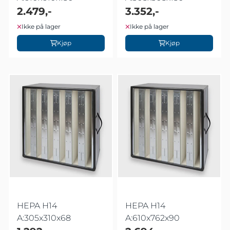
2.479,-
3.352,-
Ikke på lager
Ikke på lager
Kjøp
Kjøp
HEPA H14
HEPA H14
A:305x310x68
A:610x762x90