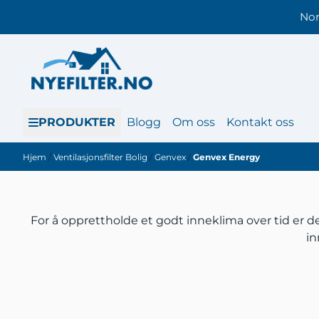
Hopp til innhold
Nor
PRODUKTER
Blogg
Om oss
Kontakt oss
Hjem
/
Ventilasjonsfilter Bolig
/
Genvex
/
Genvex Energy
For å opprettholde et godt inneklima over tid er det
in