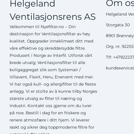
Om os
Helgeland
Ventilasjonsrens AS
Helgeland Ven
Storgata 30
Velkommen til Nyefilter.no – Din
destinasjon for Ventilasjonsfilter av høy
8901 Brønnø
kvalitet. Oppgrader inneklimaet ditt med
Org. nr. 9225
våre effektive og skreddersydde filtre.
Produsert i Norge av Interfil. Utforsk vårt
Tlf:
+4792223
brede utvalg; Ventilasjonsfilter til alle
kundeservice@
boligaggregat slik som Systemair /
Villavent, Flexit, Heru, Enervent med mer.
Vi har også kull- og allergifilter til de fleste
anlegg. Vi er stolte av å kunne tilby Norges
største utvalg av filter til næring og
Industri. Kontakt oss gjerne om du lurer
på noe. Bestill i dag for en friskere og
renere atmosfære i ditt hjem. Vi leverer
raskt og sikrer deg toppmoderne filtre for