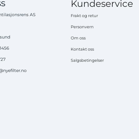
s
Kundeservice
tilasjonsrens AS
Frakt og retur
Personvern
ysund
Om oss
51456
Kontakt oss
727
Salgsbetingelser
nyefilter.no