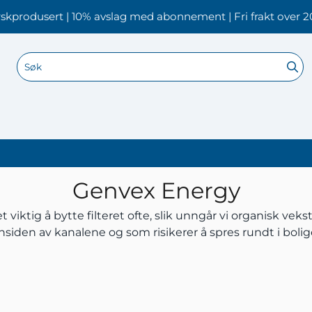
skprodusert | 10% avslag med abonnement | Fri frakt over 2
Genvex Energy
 viktig å bytte filteret ofte, slik unngår vi organisk vek
nsiden av kanalene og som risikerer å spres rundt i boli