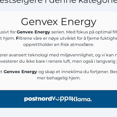
Genvex Energy
usivt for
Genvex Energy
serien. Med fokus på optimal filt
itt hjem.
F
iltrene våre er nøye utviklet for å fjerne fuktigh
opprettholder en frisk atmosfære.
inerer avansert teknologi med miljøvennlighet, og vi kan 
 investerer du ikke bare i renere luft, men også i langvari
et
Genvex Energy
og skap et inneklima du fortjener. Best
mer behagelig hjem.