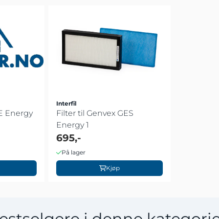
Interfil
GE Energy
Filter til Genvex GES
Energy 1
695,-
På lager
Kjøp
estselgere i denne kategori