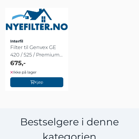
Interfil
Filter til Genvex GE
420 / 525 / Premium
2 (etter ...
675,-
Ikke på lager
Kjøp
Bestselgere i denne
kategorien