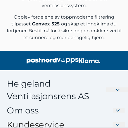
ventilasjonssystem.
Opplev fordelene av toppmoderne filtrering
tilpasset
Genvex 525
og skap et inneklima du
fortjener. Bestill nå for å sikre deg en enklere vei til
et sunnere og mer behagelig hjem.
Helgeland
Ventilasjonsrens AS
Velkommen til Nyefilter.no – Din destinasjon for
Om oss
Ventilasjonsfilter av høy kvalitet. Oppgrader
inneklimaet ditt med våre effektive og skreddersydde
Helgeland Ventilasjonsrens AS
Kundeservice
filtre. Produsert i Norge av Interfil. Utforsk vårt brede