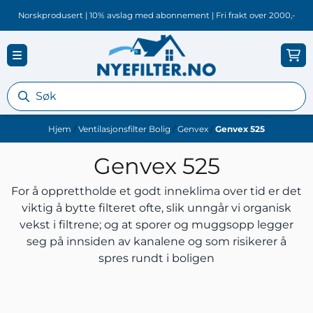
Hopp til innhold
Norskprodusert | 10% avslag med abonnement | Fri frakt over 2000,-
Hjem
/
Ventilasjonsfilter Bolig
/
Genvex
/
Genvex 525
Genvex 525
For å opprettholde et godt inneklima over tid er det
viktig å bytte filteret ofte, slik unngår vi organisk
vekst i filtrene; og at sporer og muggsopp legger
seg på innsiden av kanalene og som risikerer å
spres rundt i boligen