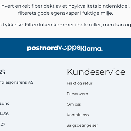
 er hvert enkelt fiber dekt av et høykvalitets bindemidde
filterets gode egenskaper i fuktige miljø.
m tykkelse. Filterduken kommer i hele ruller, men kan og
s
Kundeservice
tilasjonsrens AS
Frakt og retur
Personvern
ysund
Om oss
51456
Kontakt oss
727
Salgsbetingelser