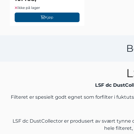
Ikke på lager
Kjøp
B
L
LSF dc DustCol
Filteret er spesielt godt egnet som forfilter i fuktu
LSF dc DustCollector er produsert av svært tynne og
hele filteret