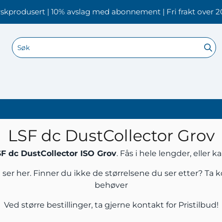
skprodusert | 10% avslag med abonnement | Fri frakt over 2
LSF dc DustCollector Grov
F dc DustCollector ISO Grov
. Fås i hele lengder, eller 
 ser her. Finner du ikke de størrelsene du ser etter?
Ta k
behøver
Ved større bestillinger, ta gjerne
kontakt
for Pristilbud!