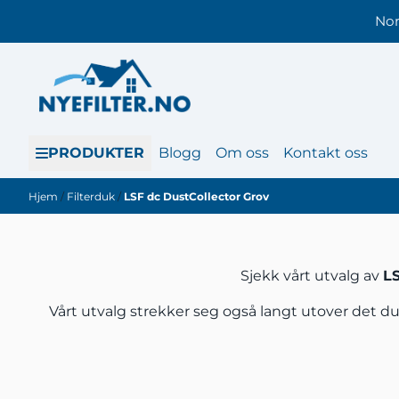
Hopp til innhold
Nor
PRODUKTER
Blogg
Om oss
Kontakt oss
Hjem
/
Filterduk
/
LSF dc DustCollector Grov
Sjekk vårt utvalg av
LS
Vårt utvalg strekker seg også langt utover det du