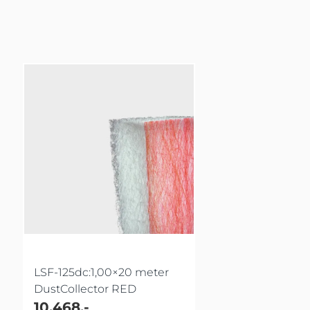
LSF-125dc:1,00×20 meter
DustCollector RED
10.468,-