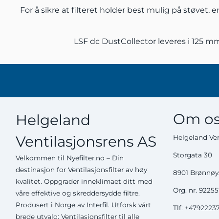
For å sikre at filteret holder best mulig på støvet,
LSF dc DustCollector leveres i 125 m
Om os
Helgeland
Ventilasjonsrens AS
Helgeland Ven
Storgata 30
Velkommen til Nyefilter.no – Din
destinasjon for Ventilasjonsfilter av høy
8901 Brønnø
kvalitet. Oppgrader inneklimaet ditt med
Org. nr. 9225
våre effektive og skreddersydde filtre.
Produsert i Norge av Interfil. Utforsk vårt
Tlf:
+4792223
brede utvalg; Ventilasjonsfilter til alle