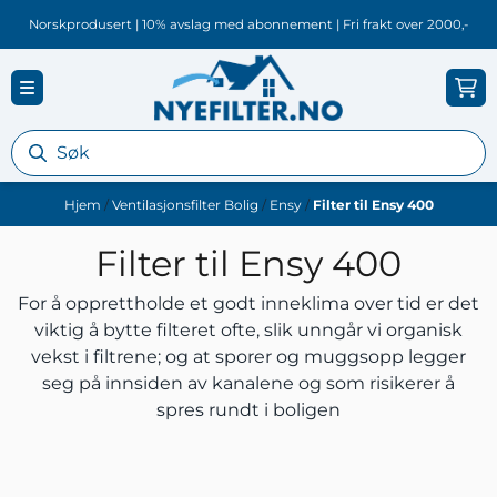
Hopp til innhold
Norskprodusert | 10% avslag med abonnement | Fri frakt over 2000,-
Hjem
/
Ventilasjonsfilter Bolig
/
Ensy
/
Filter til Ensy 400
Filter til Ensy 400
For å opprettholde et godt inneklima over tid er det
viktig å bytte filteret ofte, slik unngår vi organisk
vekst i filtrene; og at sporer og muggsopp legger
seg på innsiden av kanalene og som risikerer å
spres rundt i boligen