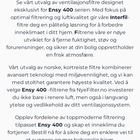
Se vårt utvalg av ventilasjonsfiltre designet
eksklusivt for
Ensy 400
serien. Med fokus på
optimal filtrering og luftkvalitet gir våre
Interfil
-
filtre deg en pålitelig løsning for å forbedre
inneklimaet i ditt hjem.
F
iltrene våre er nøye
utviklet for å fjerne fuktighet, støv og
forurensninger, og sikrer at din bolig opprettholder
en frisk atmosfære.
Vårt utvalg av norske, kortreiste filtre kombinerer
avansert teknologi med miljøvennlighet, og vi kan
med stolthet garantere høyeste kvalitet. Ved å
velge
Ensy 400
-filtrene fra NyeFilter.no investerer
du ikke bare i renere luft, men også i langvarig
ytelse og vedlikehold av ditt ventilasjonssystem.
Opplev fordelene av toppmoderne filtrering
tilpasset
Ensy 400
og skap et inneklima du
fortjener. Bestill nå for å sikre deg en enklere vei til
et sunnere og mer behagelig hjem.