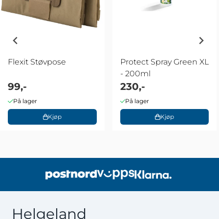
Flexit Støvpose
Protect Spray Green XL
- 200ml
99,-
230,-
På lager
På lager
Kjøp
Kjøp
Helgeland