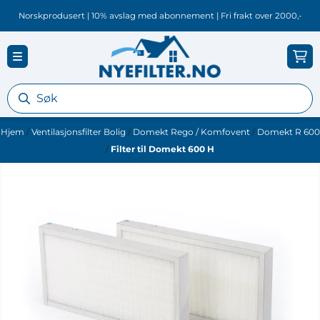
Hopp til innhold
Norskprodusert | 10% avslag med abonnement | Fri frakt over 2000,-
Hjem
/
Ventilasjonsfilter Bolig
/
Domekt Rego / Komfovent
/
Domekt R 600
/
Filter til Domekt 600 H