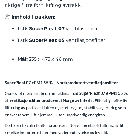
riktige filtre for tilluft og avtrekk.
📦
Innhold i pakken:
1 stk
SuperPleat 07
ventilasjonsfilter
1 stk
SuperPleat 05
ventilasjonsfilter
Mål:
235 x 475 x 46 mm
SuperPleat 07 ePM1 55 % – Norskprodusert ventilasjonsfilter
Opplev et merkbart bedre inneklima med
SuperPleat 07 ePM1 55 %
,
et
ventilasjonsfilter produsert i Norge av Interfil
. Filteret gir effektiv
filtrering av partikler i luften og er et trygt og stabilt valg for deg som
ønsker renere luft hjemme – uten unødvendig energitap.
Dette er et kvalitetsfilter produsert i Norge, og et solid alternativ til
rimelige importerte filter med varierende ytelse og levetid.