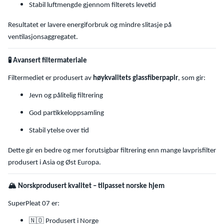
Stabil luftmengde gjennom filterets levetid
Resultatet er lavere energiforbruk og mindre slitasje på
ventilasjonsaggregatet.
🧪
Avansert filtermateriale
Filtermediet er produsert av
høykvalitets glassfiberpapir
, som gir:
Jevn og pålitelig filtrering
God partikkeloppsamling
Stabil ytelse over tid
Dette gir en bedre og mer forutsigbar filtrering enn mange lavprisfilter
produsert i Asia og Øst Europa.
🏔️
Norskprodusert kvalitet – tilpasset norske hjem
SuperPleat 07 er:
🇳🇴
Produsert i Norge