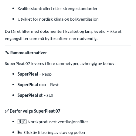
Kvalitetskontrollert etter strenge standarder
Utviklet for nordisk klima og boligventilasjon
Du får et filter med dokumentert kvalitet og lang levetid – ikke et
engangsfilter som må byttes oftere enn nødvendig.
🔧
Rammealternativer
SuperPleat 07 leveres i flere rammetyper, avhengig av behov:
SuperPleat
– Papp
SuperPleat eco
– Plast
SuperPleat st
– Stål
✅
Derfor velge SuperPleat 07
🇳🇴
Norskprodusert ventilasjonsfilter
🌬
Effektiv filtrering av støv og pollen