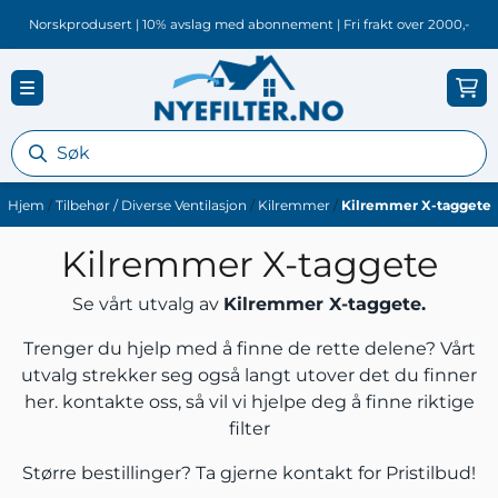
Hopp til innhold
Norskprodusert | 10% avslag med abonnement | Fri frakt over 2000,-
Hjem
/
Tilbehør / Diverse Ventilasjon
/
Kilremmer
/
Kilremmer X-taggete
Kilremmer X-taggete
Se vårt utvalg av
Kilremmer X-taggete.
Trenger du hjelp med å finne de rette delene? Vårt
utvalg strekker seg også langt utover det du finner
her.
kontakte oss
, så vil vi hjelpe deg å finne riktige
filter
Større bestillinger? Ta gjerne
kontakt
for Pristilbud!